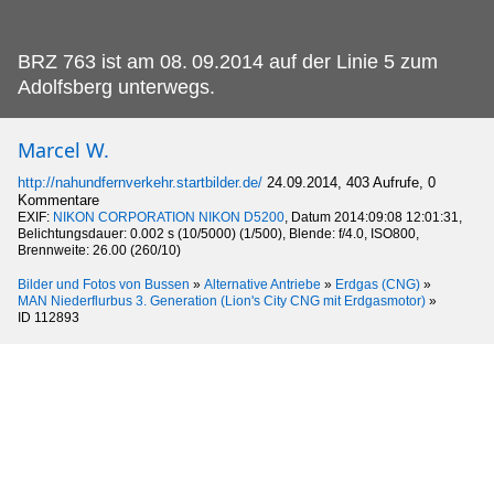
BRZ 763 ist am 08.
09.2014 auf der Linie 5 zum
Adolfsberg unterwegs.
Marcel W.
http://nahundfernverkehr.startbilder.de/
24.09.2014, 403 Aufrufe, 0
Kommentare
EXIF:
NIKON CORPORATION NIKON D5200
, Datum 2014:09:08 12:01:31,
Belichtungsdauer: 0.002 s (10/5000) (1/500), Blende: f/4.0, ISO800,
Brennweite: 26.00 (260/10)
Bilder und Fotos von Bussen
»
Alternative Antriebe
»
Erdgas (CNG)
»
MAN Niederflurbus 3. Generation (Lion's City CNG mit Erdgasmotor)
»
ID 112893