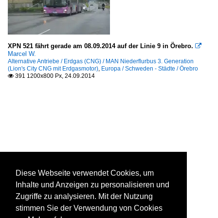
XPN 521 fährt gerade am 08.09.2014 auf der Linie 9 in Örebro.

Marcel W.
Alternative Antriebe / Erdgas (CNG) / MAN Niederflurbus 3. Generation
(Lion's City CNG mit Erdgasmotor)
,
Europa / Schweden - Städte / Örebro
391 1200x800 Px, 24.09.2014

Diese Webseite verwendet Cookies, um
Inhalte und Anzeigen zu personalisieren und
Zugriffe zu analysieren. Mit der Nutzung
stimmen Sie der Verwendung von Cookies