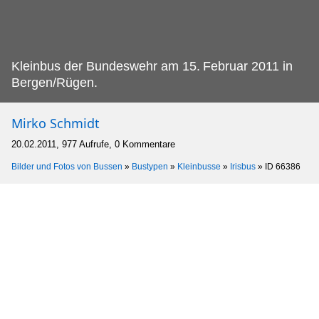
Kleinbus der Bundeswehr am 15.
Februar 2011 in
Bergen/Rügen.
Mirko Schmidt
20.02.2011, 977 Aufrufe, 0 Kommentare
Bilder und Fotos von Bussen
»
Bustypen
»
Kleinbusse
»
Irisbus
»
ID 66386