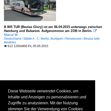
B 805 TUR (Beulas Glory) ist am 06.04.2015 unterwegs zwischen
Hamburg und Bukarest. Aufgenommen am ZOB in Berlin.

Marcel W.
Deutschland / Städte A - C / Berlin
,
Bustypen / Reisebusse / Beulas (alle
Modelle)
612 1200x800 Px, 05.05.2015

Diese Webseite verwendet Cookies, um
Inhalte und Anzeigen zu personalisieren und
Zugriffe zu analysieren. Mit der Nutzung
stimmen Sie der Verwendung von Cookies