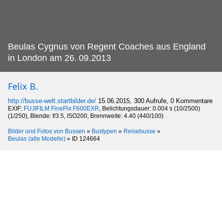
Beulas Cygnus von Regent Coaches aus England
in London am 26.
09.2013
Felix B.
http://busse-welt.startbilder.de/
15.06.2015, 300 Aufrufe, 0 Kommentare
EXIF:
FUJIFILM FinePix F600EXR
, Belichtungsdauer: 0.004 s (10/2500)
(1/250), Blende: f/3.5, ISO200, Brennweite: 4.40 (440/100)
Bilder und Fotos von Bussen
»
Bustypen
»
Reisebusse
»
Beulas (alle Modelle)
»
ID 124664