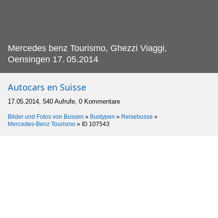
Mercedes benz Tourismo, Ghezzi Viaggi,
Oensingen 17.
05.2014
Autocars en Suisse
17.05.2014, 540 Aufrufe, 0 Kommentare
Bilder und Fotos von Bussen
»
Bustypen
»
Reisebusse
»
Mercedes-Benz Tourismo
»
ID 107543