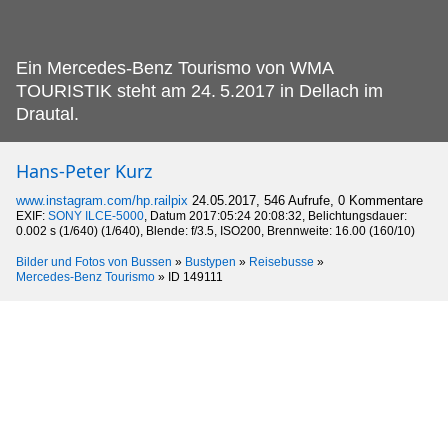
Ein Mercedes-Benz Tourismo von WMA
TOURISTIK steht am 24.
5.2017 in Dellach im
Drautal.
Hans-Peter Kurz
www.instagram.com/hp.railpix
24.05.2017, 546 Aufrufe, 0 Kommentare
EXIF:
SONY ILCE-5000
, Datum 2017:05:24 20:08:32, Belichtungsdauer:
0.002 s (1/640) (1/640), Blende: f/3.5, ISO200, Brennweite: 16.00 (160/10)
Bilder und Fotos von Bussen
»
Bustypen
»
Reisebusse
»
Mercedes-Benz Tourismo
»
ID 149111