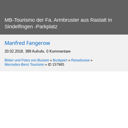
MB-Tourismo der Fa.
Armbruster aus Rastatt in
Sindelfingen -Parkplatz
Manfred Fangerow
20.02.2018, 389 Aufrufe, 0 Kommentare
Bilder und Fotos von Bussen
»
Bustypen
»
Reisebusse
»
Mercedes-Benz Tourismo
»
ID 157965