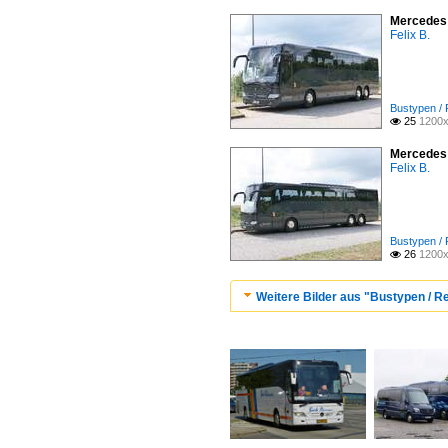
Mercedes 
Felix B.
Bustypen /
25
1200x

Mercedes 
Felix B.
Bustypen /
26
1200x

Weitere Bilder aus "Bustypen / 