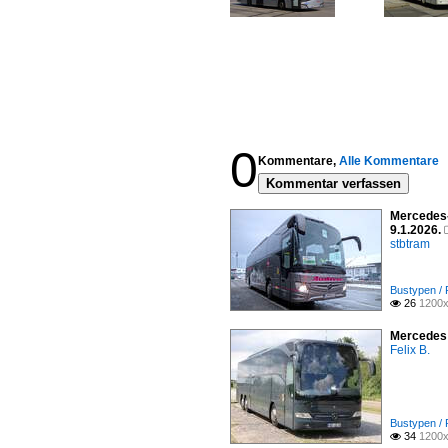
0
Kommentare,
Alle Kommentare
Kommentar verfassen
Mercedes-
9.1.2026.
stbtram
Bustypen /
26
1200x

Mercedes 
Felix B.
Bustypen /
34
1200x
