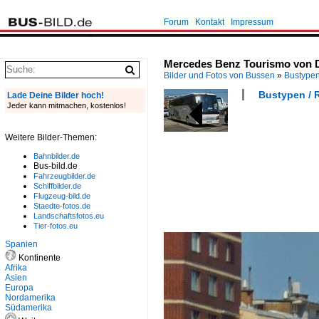
Forum
Kontakt
Impressum
Mercedes Benz Tourismo von D
Bilder und Fotos von Bussen
»
Bustype
Bustypen / 
Lade Deine Bilder hoch!
Jeder kann mitmachen, kostenlos!
Weitere Bilder-Themen:
Bahnbilder.de
Bus-bild.de
Fahrzeugbilder.de
Schiffbilder.de
Flugzeug-bild.de
Staedte-fotos.de
Landschaftsfotos.eu
Tier-fotos.eu
Spanien
Kontinente
Afrika
Asien
Europa
Nordamerika
Südamerika