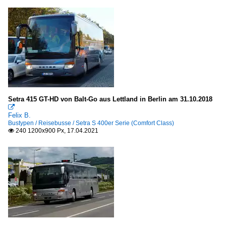
Setra 415 GT-HD von Balt-Go aus Lettland in Berlin am 31.10.2018

Felix B.
Bustypen / Reisebusse / Setra S 400er Serie (Comfort Class)
240 1200x900 Px, 17.04.2021
