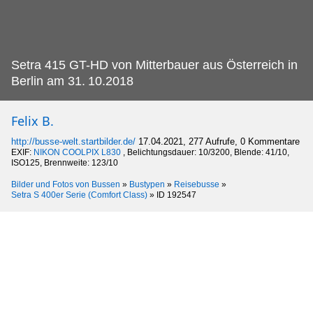
Setra 415 GT-HD von Mitterbauer aus Österreich in
Berlin am 31.
10.2018
Felix B.
http://busse-welt.startbilder.de/
17.04.2021, 277 Aufrufe, 0 Kommentare
EXIF:
NIKON COOLPIX L830
, Belichtungsdauer: 10/3200, Blende: 41/10,
ISO125, Brennweite: 123/10
Bilder und Fotos von Bussen
»
Bustypen
»
Reisebusse
»
Setra S 400er Serie (Comfort Class)
»
ID 192547