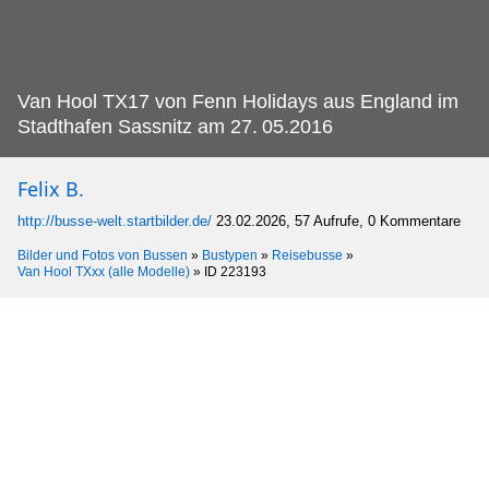
Van Hool TX17 von Fenn Holidays aus England im
Stadthafen Sassnitz am 27.
05.2016
Felix B.
http://busse-welt.startbilder.de/
23.02.2026, 57 Aufrufe, 0 Kommentare
Bilder und Fotos von Bussen
»
Bustypen
»
Reisebusse
»
Van Hool TXxx (alle Modelle)
»
ID 223193