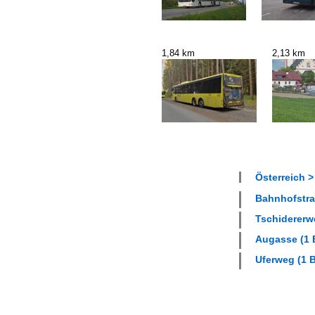
1,84 km
2,13 km
Österreich >
Bahnhofstraß
Tschidererwe
Augasse (1 B
Uferweg (1 B