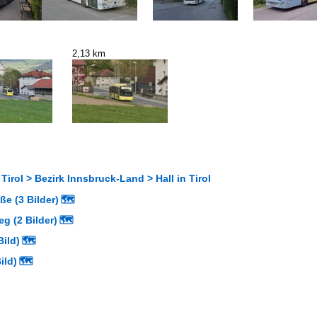
2,13 km
 Tirol > Bezirk Innsbruck-Land > Hall in Tirol
e (3 Bilder)
🗺
g (2 Bilder)
🗺
ild)
🗺
ild)
🗺