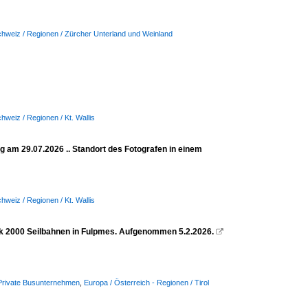
hweiz / Regionen / Zürcher Unterland und Weinland
hweiz / Regionen / Kt. Wallis
ig am 29.07.2026 .. Standort des Fotografen in einem
hweiz / Regionen / Kt. Wallis
ck 2000 Seilbahnen in Fulpmes. Aufgenommen 5.2.2026.

/ Private Busunternehmen
,
Europa / Österreich - Regionen / Tirol