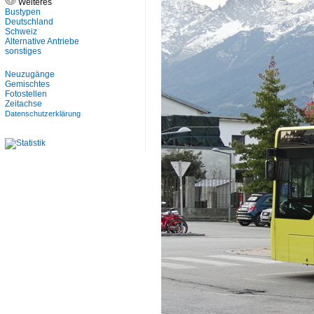
Weiteres
Bustypen
Deutschland
Schweiz
Alternative Antriebe
sonstiges
Neuzugänge
Gemischtes
Fotostellen
Zeitachse
Datenschutzerklärung