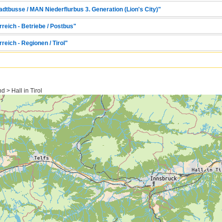
adtbusse / MAN Niederflurbus 3. Generation (Lion's City)"
rreich - Betriebe / Postbus"
reich - Regionen / Tirol"
d > Hall in Tirol