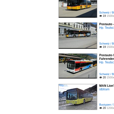
Schweiz / B
19
1500x

Postauto 
Hp. Teuts
Schweiz / B
19
1500x

Postauto /
Fahrende
Hp. Teuts
Schweiz / B
20
1500x

MAN Lion'
stbtram
Bustypen / 
20
1200x
