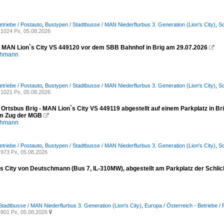
etriebe / Postauto
,
Bustypen / Stadtbusse / MAN Niederflurbus 3. Generation (Lion's City)
,
Sc
1024 Px, 05.08.2026
- MAN Lion`s City VS 449120 vor dem SBB Bahnhof in Brig am 29.07.2026

chmann
etriebe / Postauto
,
Bustypen / Stadtbusse / MAN Niederflurbus 3. Generation (Lion's City)
,
Sc
1021 Px, 05.08.2026
 Ortsbus Brig - MAN Lion`s City VS 449119 abgestellt auf einem Parkplatz in Br
m Zug der MGB

chmann
etriebe / Postauto
,
Bustypen / Stadtbusse / MAN Niederflurbus 3. Generation (Lion's City)
,
Sc
973 Px, 05.08.2026
s City von Deutschmann (Bus 7, IL-310MW), abgestellt am Parkplatz der Schli
Stadtbusse / MAN Niederflurbus 3. Generation (Lion's City)
,
Europa / Österreich - Betriebe 
801 Px, 05.08.2026
