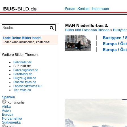
Forum
Kontakt
Impressum
MAN Niederflurbus 3.
Bilder und Fotos von Bussen
»
Bustype
Bustypen / S
Lade Deine Bilder hoch!
Jeder kann mitmachen, kostenlos!
Europa / Öst
Europa / Öst
Weitere Bilder-Themen:
Bahnbilder.de
Bus-bild.de
Fahrzeugbilder.de
Schiffbilder.de
Flugzeug-bild.de
Staedte-fotos.de
Landschaftsfotos.eu
Tier-fotos.eu
Spanien
Kontinente
Afrika
Asien
Europa
Nordamerika
Südamerika