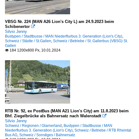
VBSG Nr. 224 (MAN A26 Lion's City L) am 24.9.2023 beim
Schibenertor

Silvio Jenny
Bustypen / Stadtbusse / MAN Niederflurbus 3. Generation (Lion's City)
,
Schweiz / Städte / St.Gallen
,
Schweiz / Betriebe / St. Gallerbus (VBSG) St.
Gallen
184 1200x800 Px, 10.01.2024

RTB Nr. 92, ex PostBus (MAN A21 Lion's City) am 11.8.2023 beim
Bhf. Ziegelbrücke als Bahnersatz nach Walenstadt

Silvio Jenny
Schweiz / Regionen / Glarnerland
,
Bustypen / Stadtbusse / MAN
Niederflurbus 3. Generation (Lion's City)
,
Schweiz / Betriebe / RTB Rheintal
Bus AG
,
Schweiz / Sonstiges / Bahnersatz