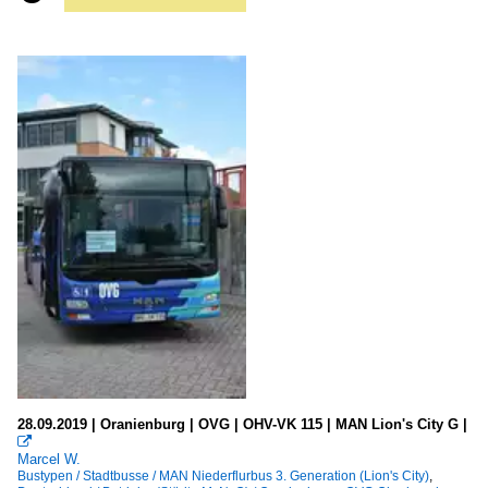
28.09.2019 | Oranienburg | OVG | OHV-VK 115 | MAN Lion's City G |

Marcel W.
Bustypen / Stadtbusse / MAN Niederflurbus 3. Generation (Lion's City)
,