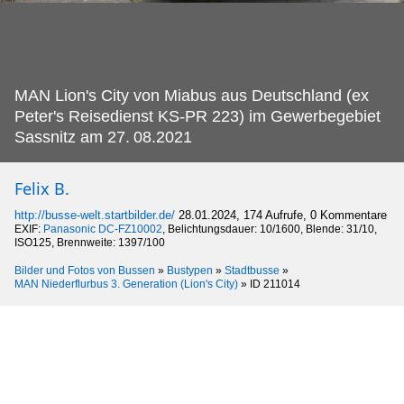
MAN Lion's City von Miabus aus Deutschland (ex
Peter's Reisedienst KS-PR 223) im Gewerbegebiet
Sassnitz am 27.
08.2021
Felix B.
http://busse-welt.startbilder.de/
28.01.2024, 174 Aufrufe, 0 Kommentare
EXIF:
Panasonic DC-FZ10002
, Belichtungsdauer: 10/1600, Blende: 31/10,
ISO125, Brennweite: 1397/100
Bilder und Fotos von Bussen
»
Bustypen
»
Stadtbusse
»
MAN Niederflurbus 3. Generation (Lion's City)
»
ID 211014