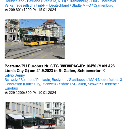
Deutschland / Betriebe (Städte M, N, O) / Oranienburg - OVG Oberhavel
Verkehrsgesellschaft mbH -
,
Deutschland / Städte M - O / Oranienburg
209 801x1200 Px, 15.01.2024

Postauto/PU Eurobus Nr. 6/TG 38838/PAG-ID: 10450 (MAN A23
Lion's City G) am 24.9.2023 in St.Gallen, Schibenertor

Silvio Jenny
Schweiz / Betriebe / Postauto
,
Bustypen / Stadtbusse / MAN Niederflurbus 3.
Generation (Lion's City)
,
Schweiz / Städte / St.Gallen
,
Schweiz / Betriebe /
Eurobus
229 1200x800 Px, 10.01.2024
