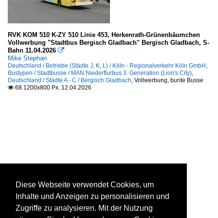
RVK KOM 510 K-ZY 510 Linie 453, Herkenrath-Grünenbäumchen
Vollwerbung "Stadtbus Bergisch Gladbach" Bergisch Gladbach, S-
Bahn 11.04.2026

Mike Stephan
Deutschland / Betriebe (Städte J, K, L) / Köln - Regionalverkehr Köln GmbH
,
Bustypen / Stadtbusse / MAN Niederflurbus 3. Generation (Lion's City)
,
Deutschland / Städte A - C / Bergisch Gladbach
,
Vollwerbung, bunte Busse
68 1200x800 Px, 12.04.2026

Diese Webseite verwendet Cookies, um
Inhalte und Anzeigen zu personalisieren und
Zugriffe zu analysieren. Mit der Nutzung