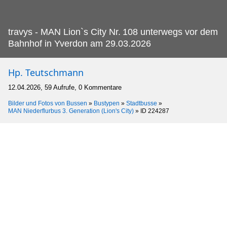
travys - MAN Lion`s City Nr.
108 unterwegs vor dem
Bahnhof in Yverdon am 29.03.2026
Hp. Teutschmann
12.04.2026, 59 Aufrufe, 0 Kommentare
Bilder und Fotos von Bussen
»
Bustypen
»
Stadtbusse
»
MAN Niederflurbus 3. Generation (Lion's City)
»
ID 224287