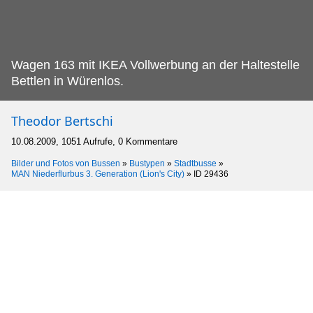
Wagen 163 mit IKEA Vollwerbung an der Haltestelle
Bettlen in Würenlos.
Theodor Bertschi
10.08.2009, 1051 Aufrufe, 0 Kommentare
Bilder und Fotos von Bussen
»
Bustypen
»
Stadtbusse
»
MAN Niederflurbus 3. Generation (Lion's City)
»
ID 29436