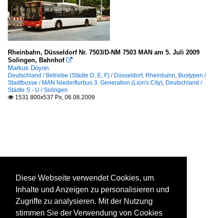
Rheinbahn, Düsseldorf Nr. 7503/D-NM 7503 MAN am 5. Juli 2009
Solingen, Bahnhof

Markus Doyon
Deutschland / Betriebe (Städte D, E, F) / Düsseldorf, Rheinbahn
,
Bustypen /
Stadtbusse / MAN Niederflurbus 3. Generation (Lion's City)
,
Deutschland /
Städte S - U / Solingen
1531 800x537 Px, 06.08.2009

Diese Webseite verwendet Cookies, um
Inhalte und Anzeigen zu personalisieren und
Zugriffe zu analysieren. Mit der Nutzung
stimmen Sie der Verwendung von Cookies