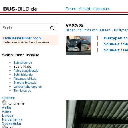
Forum
Kontakt
Impressum
VBSG St.
Bilder und Fotos von Bussen
»
Bustype
Bustypen / S
Lade Deine Bilder hoch!
Jeder kann mitmachen, kostenlos!
Schweiz / St
Schweiz / Be
Weitere Bilder-Themen:
Bahnbilder.de
Bus-bild.de
Fahrzeugbilder.de
Schiffbilder.de
Flugzeug-bild.de
Staedte-fotos.de
Landschaftsfotos.eu
Tier-fotos.eu
Spanien
Kontinente
Afrika
Asien
Europa
Nordamerika
Südamerika