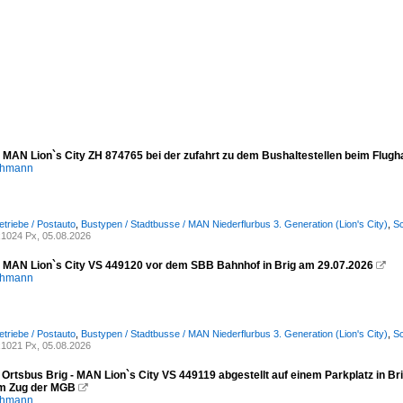
- MAN Lion`s City ZH 874765 bei der zufahrt zu dem Bushaltestellen beim Flugh
chmann
etriebe / Postauto
,
Bustypen / Stadtbusse / MAN Niederflurbus 3. Generation (Lion's City)
,
Sc
1024 Px, 05.08.2026
- MAN Lion`s City VS 449120 vor dem SBB Bahnhof in Brig am 29.07.2026

chmann
etriebe / Postauto
,
Bustypen / Stadtbusse / MAN Niederflurbus 3. Generation (Lion's City)
,
Sc
1021 Px, 05.08.2026
 Ortsbus Brig - MAN Lion`s City VS 449119 abgestellt auf einem Parkplatz in Br
m Zug der MGB

chmann