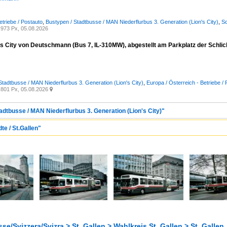
etriebe / Postauto
,
Bustypen / Stadtbusse / MAN Niederflurbus 3. Generation (Lion's City)
,
Sc
973 Px, 05.08.2026
s City von Deutschmann (Bus 7, IL-310MW), abgestellt am Parkplatz der Schli
Stadtbusse / MAN Niederflurbus 3. Generation (Lion's City)
,
Europa / Österreich - Betriebe 
801 Px, 05.08.2026

adtbusse / MAN Niederflurbus 3. Generation (Lion's City)"
te / St.Gallen"
se/Svizzera/Svizra > St. Gallen > Wahlkreis St. Gallen > St. Gallen