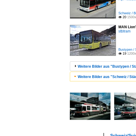
Schweiz / B
20
1500x

MAN Lion'
stbtram
Bustypen / 
19
1200x

Weitere Bilder aus "Bustypen / St
Weitere Bilder aus "Schweiz / Städ
Schweiz/Suis