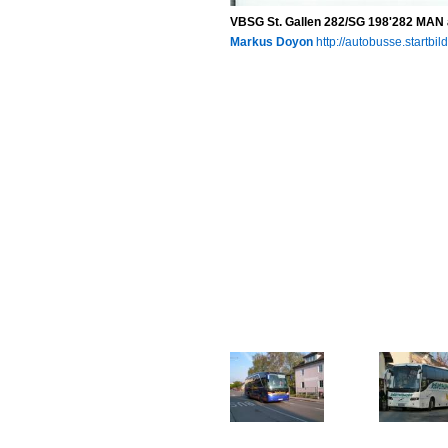
VBSG St. Gallen 282/SG 198'282 MAN a
Markus Doyon
http://autobusse.startbil