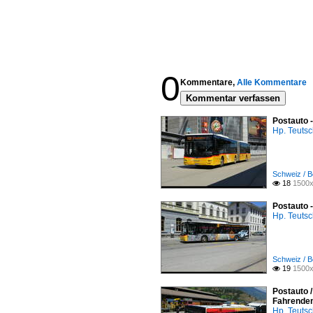
0
Kommentare,
Alle Kommentare
Kommentar verfassen
Postauto 
Hp. Teuts
Schweiz / B
18
1500x

Postauto 
Hp. Teuts
Schweiz / B
19
1500x

Postauto /
Fahrende
Hp. Teuts