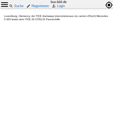
bus-bild.de
Suche
Registrieren
Login
Luxemburg, Clemency, der TICE (tramways intercommunaux du canton d'Esch) Mercedes
0 405 leistet dem TICE 26 CITELIS Pannenhilfe