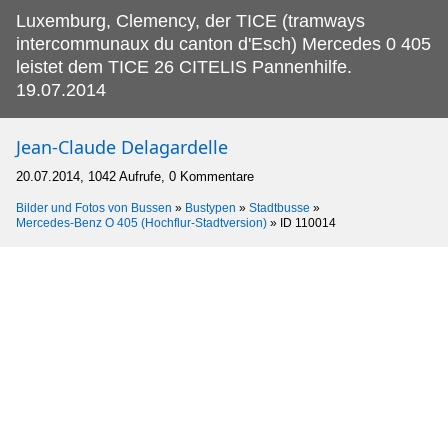
Luxemburg, Clemency, der TICE (tramways
intercommunaux du canton d'Esch) Mercedes 0 405
leistet dem TICE 26 CITELIS Pannenhilfe.
19.07.2014
Jean-Claude Delagardelle
20.07.2014, 1042 Aufrufe, 0 Kommentare
Bilder und Fotos von Bussen
»
Bustypen
»
Stadtbusse
»
Mercedes-Benz O 405 (Hochflur-Stadtversion)
»
ID 110014