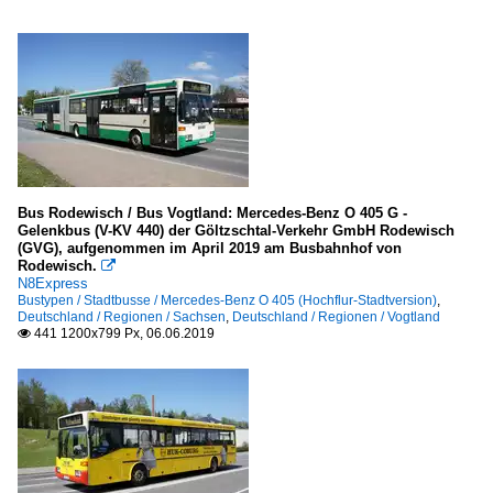
Bus Rodewisch / Bus Vogtland: Mercedes-Benz O 405 G -
Gelenkbus (V-KV 440) der Göltzschtal-Verkehr GmbH Rodewisch
(GVG), aufgenommen im April 2019 am Busbahnhof von
Rodewisch.

N8Express
Bustypen / Stadtbusse / Mercedes-Benz O 405 (Hochflur-Stadtversion)
,
Deutschland / Regionen / Sachsen
,
Deutschland / Regionen / Vogtland
441 1200x799 Px, 06.06.2019
