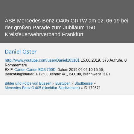
ASB Mercedes Benz O405 GRTW am 02.
06.19 bei
der großen Parade zum Jubiläum 150
Kreisfeuerwehrverband Frankfurt
Daniel Oster
http://www.youtube.com/user/Daniel103101
15.06.2019, 373 Aufrufe, 0
Kommentare
EXIF:
Canon Canon EOS 750D
, Datum 2019:06:02 10:15:56,
Belichtungsdauer: 1/1250, Blende: 4/1, ISO100, Brennweite: 31/1
Bilder und Fotos von Bussen
»
Bustypen
»
Stadtbusse
»
Mercedes-Benz O 405 (Hochflur-Stadtversion)
»
ID 172671