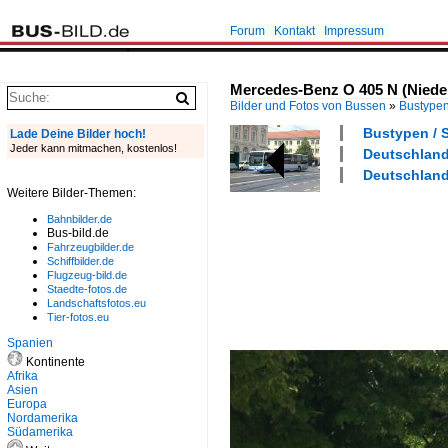
Forum
Kontakt
Impressum
Mercedes-Benz O 405 N (Niederfl
Bilder und Fotos von Bussen
»
Bustype
Bustypen / 
Lade Deine Bilder hoch!
Jeder kann mitmachen, kostenlos!
Deutschland 
Deutschland 
Weitere Bilder-Themen:
Bahnbilder.de
Bus-bild.de
Fahrzeugbilder.de
Schiffbilder.de
Flugzeug-bild.de
Staedte-fotos.de
Landschaftsfotos.eu
Tier-fotos.eu
Spanien
Kontinente
Afrika
Asien
Europa
Nordamerika
Südamerika