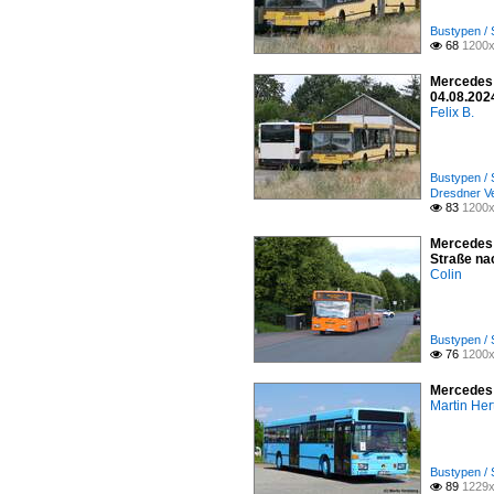
Bustypen / 
68
1200x

Mercedes 
04.08.202
Felix B.
Bustypen / 
Dresdner V
83
1200x

Mercedes 
Straße na
Colin
Bustypen / 
76
1200x

Mercedes 
Martin Her
Bustypen / 
89
1229x
