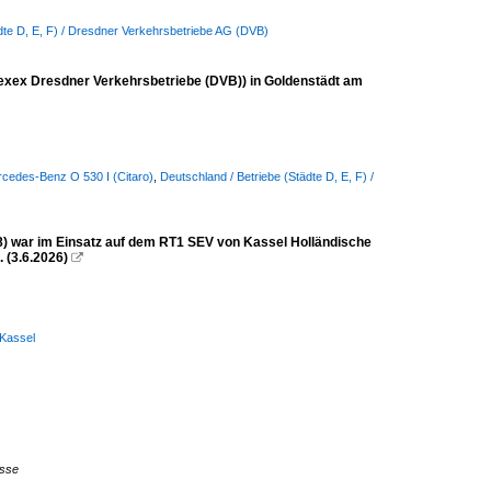
dte D, E, F) / Dresdner Verkehrsbetriebe AG (DVB)
exex Dresdner Verkehrsbetriebe (DVB)) in Goldenstädt am
rcedes-Benz O 530 I (Citaro)
,
Deutschland / Betriebe (Städte D, E, F) /
 war im Einsatz auf dem RT1 SEV von Kassel Holländische
 (3.6.2026)

 Kassel
usse