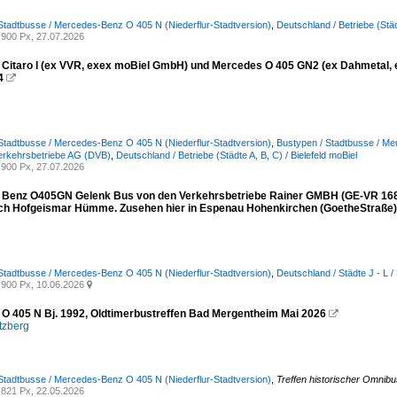
Stadtbusse / Mercedes-Benz O 405 N (Niederflur-Stadtversion)
,
Deutschland / Betriebe (Stä
900 Px, 27.07.2026
Citaro I (ex VVR, exex moBiel GmbH) und Mercedes O 405 GN2 (ex Dahmetal, 
4

Stadtbusse / Mercedes-Benz O 405 N (Niederflur-Stadtversion)
,
Bustypen / Stadtbusse / Me
erkehrsbetriebe AG (DVB)
,
Deutschland / Betriebe (Städte A, B, C) / Bielefeld moBiel
900 Px, 27.07.2026
Benz O405GN Gelenk Bus von den Verkehrsbetriebe Rainer GMBH (GE-VR 168)
ch Hofgeismar Hümme. Zusehen hier in Espenau Hohenkirchen (GoetheStraße).
Stadtbusse / Mercedes-Benz O 405 N (Niederflur-Stadtversion)
,
Deutschland / Städte J - L /
900 Px, 10.06.2026

O 405 N Bj. 1992, Oldtimerbustreffen Bad Mergentheim Mai 2026

tzberg
Stadtbusse / Mercedes-Benz O 405 N (Niederflur-Stadtversion)
,
Treffen historischer Omnib
821 Px, 22.05.2026