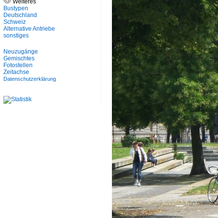
Weiteres
Bustypen
Deutschland
Schweiz
Alternative Antriebe
sonstiges
Neuzugänge
Gemischtes
Fotostellen
Zeitachse
Datenschutzerklärung