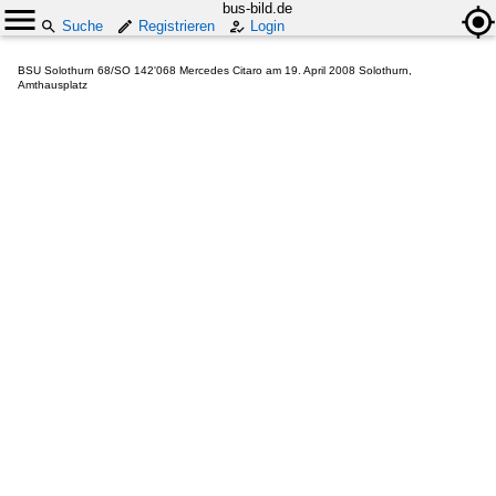
bus-bild.de
Suche
Registrieren
Login
BSU Solothurn 68/SO 142'068 Mercedes Citaro am 19. April 2008 Solothurn,
Amthausplatz