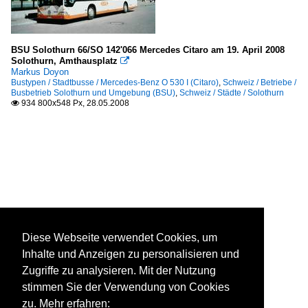
BSU Solothurn 66/SO 142'066 Mercedes Citaro am 19. April 2008
Solothurn, Amthausplatz

Markus Doyon
Bustypen / Stadtbusse / Mercedes-Benz O 530 I (Citaro)
,
Schweiz / Betriebe /
Busbetrieb Solothurn und Umgebung (BSU)
,
Schweiz / Städte / Solothurn
934 800x548 Px, 28.05.2008

Diese Webseite verwendet Cookies, um
Inhalte und Anzeigen zu personalisieren und
Zugriffe zu analysieren. Mit der Nutzung
stimmen Sie der Verwendung von Cookies
zu. Mehr erfahren: