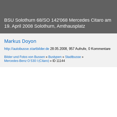
BSU Solothurn 68/SO 142'068 Mercedes Citaro am
19.
April 2008 Solothurn, Amthausplatz
Markus Doyon
http://autobusse.startbilder.de
28.05.2008, 957 Aufrufe, 0 Kommentare
Bilder und Fotos von Bussen
»
Bustypen
»
Stadtbusse
»
Mercedes-Benz O 530 I (Citaro)
»
ID 11144