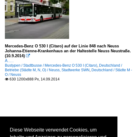
Mercedes-Benz O 530 I (Citaro) auf der Linie 848 nach Neuss
Johanna-Etienne-Krankenhaus an der Haltestelle Neuss Neustraße.
(10.9.2014)

A.....
Bustypen / Stadtbusse / Mercedes-Benz O 530 I (Citaro)
,
Deutschland /
Betriebe (Städte M, N, O) / Neuss, Stadtwerke SWN
,
Deutschland / Städte M -
O / Neuss
630 1200x888 Px, 14.09.2014

Diese Webseite verwendet Cookies, um