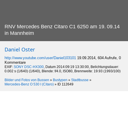
RNV Mercedes Benz Citaro C1 6250 am 19.
09.14
in Mannheim
Daniel Oster
http://www.youtube.com/user/Daniel103101
19.09.2014, 604 Aufrufe, 0
Kommentare
EXIF:
SONY DSC-HX300
, Datum 2014:09:19 13:30:00, Belichtungsdauer:
0.002 s (1/640) (1/640), Blende: f/4.0, ISO80, Brennweite: 19.93 (1993/100)
Bilder und Fotos von Bussen
»
Bustypen
»
Stadtbusse
»
Mercedes-Benz O 530 I (Citaro)
»
ID 112649