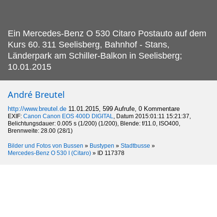
Ein Mercedes-Benz O 530 Citaro Postauto auf dem
Kurs 60.
311 Seelisberg, Bahnhof - Stans,
Länderpark am Schiller-Balkon in Seelisberg;
10.01.2015
André Breutel
http://www.breutel.de
11.01.2015, 599 Aufrufe, 0 Kommentare
EXIF:
Canon Canon EOS 400D DIGITAL
, Datum 2015:01:11 15:21:37,
Belichtungsdauer: 0.005 s (1/200) (1/200), Blende: f/11.0, ISO400,
Brennweite: 28.00 (28/1)
Bilder und Fotos von Bussen
»
Bustypen
»
Stadtbusse
»
Mercedes-Benz O 530 I (Citaro)
»
ID 117378