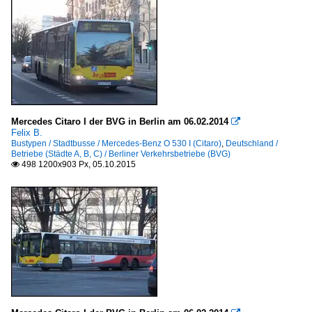
Mercedes Citaro I der BVG in Berlin am 06.02.2014

Felix B.
Bustypen / Stadtbusse / Mercedes-Benz O 530 I (Citaro)
,
Deutschland /
Betriebe (Städte A, B, C) / Berliner Verkehrsbetriebe (BVG)
498 1200x903 Px, 05.10.2015
