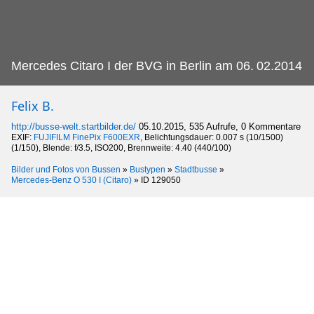
Mercedes Citaro I der BVG in Berlin am 06.
02.2014
Felix B.
http://busse-welt.startbilder.de/
05.10.2015, 535 Aufrufe, 0 Kommentare
EXIF:
FUJIFILM FinePix F600EXR
, Belichtungsdauer: 0.007 s (10/1500)
(1/150), Blende: f/3.5, ISO200, Brennweite: 4.40 (440/100)
Bilder und Fotos von Bussen
»
Bustypen
»
Stadtbusse
»
Mercedes-Benz O 530 I (Citaro)
»
ID 129050