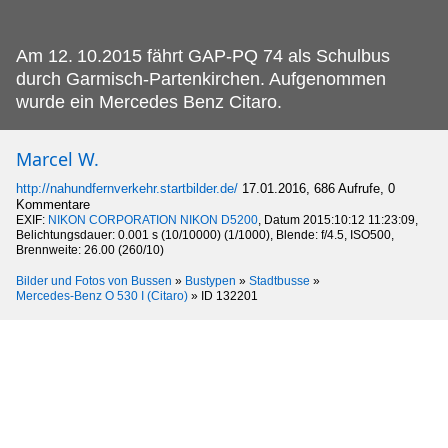
Am 12.
10.2015 fährt GAP-PQ 74 als Schulbus
durch Garmisch-Partenkirchen. Aufgenommen
wurde ein Mercedes Benz Citaro.
Marcel W.
http://nahundfernverkehr.startbilder.de/
17.01.2016, 686 Aufrufe, 0
Kommentare
EXIF:
NIKON CORPORATION NIKON D5200
, Datum 2015:10:12 11:23:09,
Belichtungsdauer: 0.001 s (10/10000) (1/1000), Blende: f/4.5, ISO500,
Brennweite: 26.00 (260/10)
Bilder und Fotos von Bussen
»
Bustypen
»
Stadtbusse
»
Mercedes-Benz O 530 I (Citaro)
»
ID 132201