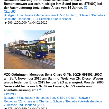
Bemerkenswert war sein niedriger Km-Stand (nur ca. 575'000) bei
der Ausmusterung trotz seines Alters von 14 Jahren.

Citaro93
Bustypen / Stadtbusse / Mercedes-Benz O 530 I (Citaro)
,
Schweiz / Betriebe /
Baseland Transport (BLT)
,
Schweiz / Städte / Basel
506 1200x900 Px, 04.02.2016

VZO Grüningen, Mercedes-Benz Citaro G (Nr. 60/ZH 691892, 2000)
am Sa 7. November 2015 am Bahnhof Wetzikon ZH. Dieser Wagen
wurde leider per Ende 2015 bei der VZO ausrangiert. Von der 2000-
Serie steht heute noch Nr. 62 im Einsatz, Nr. 59 wurde nun
ebenfalls ausrangiert.

Citaro93
Bustypen / Stadtbusse / Mercedes-Benz O 530 I (Citaro)
,
Schweiz /
Regionen / Zürichsee und Oberland
,
Schweiz / Betriebe / Verkehrsbetriebe
Zürichsee und Oberland (VZO)
475 1000x750 Px, 04.02.2016
