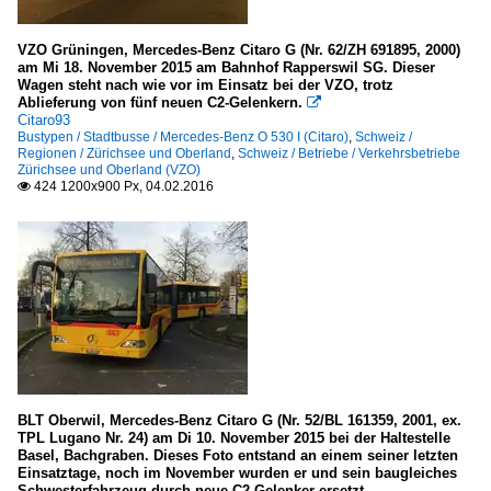
VZO Grüningen, Mercedes-Benz Citaro G (Nr. 62/ZH 691895, 2000)
am Mi 18. November 2015 am Bahnhof Rapperswil SG. Dieser
Wagen steht nach wie vor im Einsatz bei der VZO, trotz
Ablieferung von fünf neuen C2-Gelenkern.

Citaro93
Bustypen / Stadtbusse / Mercedes-Benz O 530 I (Citaro)
,
Schweiz /
Regionen / Zürichsee und Oberland
,
Schweiz / Betriebe / Verkehrsbetriebe
Zürichsee und Oberland (VZO)
424 1200x900 Px, 04.02.2016

BLT Oberwil, Mercedes-Benz Citaro G (Nr. 52/BL 161359, 2001, ex.
TPL Lugano Nr. 24) am Di 10. November 2015 bei der Haltestelle
Basel, Bachgraben. Dieses Foto entstand an einem seiner letzten
Einsatztage, noch im November wurden er und sein baugleiches
Schwesterfahrzeug durch neue C2-Gelenker ersetzt.