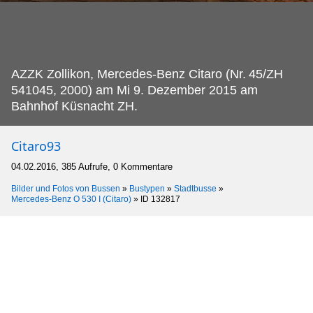
AZZK Zollikon, Mercedes-Benz Citaro (Nr.
45/ZH
541045, 2000) am Mi 9. Dezember 2015 am
Bahnhof Küsnacht ZH.
Citaro93
04.02.2016, 385 Aufrufe, 0 Kommentare
Bilder und Fotos von Bussen
»
Bustypen
»
Stadtbusse
»
Mercedes-Benz O 530 I (Citaro)
»
ID 132817