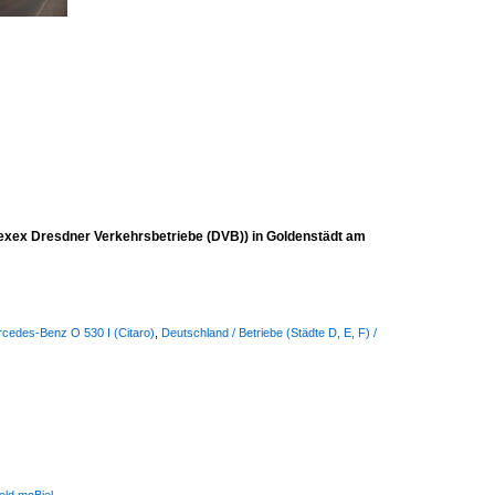
exex Dresdner Verkehrsbetriebe (DVB)) in Goldenstädt am
rcedes-Benz O 530 I (Citaro)
,
Deutschland / Betriebe (Städte D, E, F) /