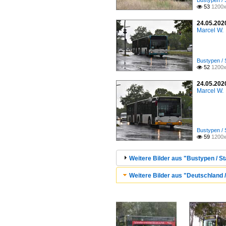
Bustypen / 
53
1200x

24.05.2020
Marcel W.
Bustypen / 
52
1200x

24.05.2020
Marcel W.
Bustypen / 
59
1200x

Weitere Bilder aus "Bustypen / S
Weitere Bilder aus "Deutschland /