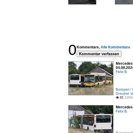
0
Kommentare,
Alle Kommentare
Kommentar verfassen
Mercedes 
04.08.202
Felix B.
Bustypen / 
Dresdner V
81
1200x

Mercedes 
Felix B.