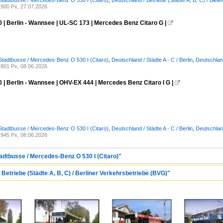
Stadtbusse / Mercedes-Benz O 530 I (Citaro)
,
Deutschland / Betriebe (Städte A, B, C) / Biele
900 Px, 27.07.2026
 | Berlin - Wannsee | UL-SC 173 | Mercedes Benz Citaro G |

Stadtbusse / Mercedes-Benz O 530 I (Citaro)
,
Deutschland / Städte A - C / Berlin
,
Deutschland
801 Px, 08.06.2026
 | Berlin - Wannsee | OHV-EX 444 | Mercedes Benz Citaro I G |

Stadtbusse / Mercedes-Benz O 530 I (Citaro)
,
Deutschland / Städte A - C / Berlin
,
Deutschland
945 Px, 08.06.2026
tadtbusse / Mercedes-Benz O 530 I (Citaro)"
 Betriebe (Städte A, B, C) / Berliner Verkehrsbetriebe (BVG)"