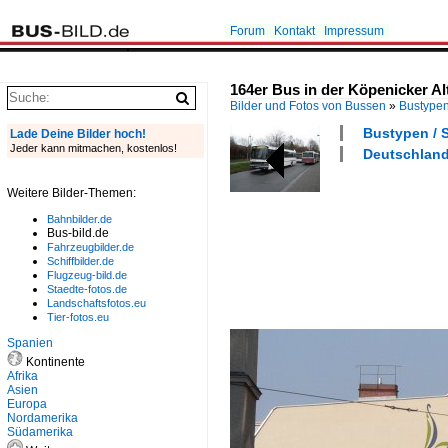
Forum
Kontakt
Impressum
164er Bus in der Köpenicker Alt
Bilder und Fotos von Bussen
»
Bustype
Bustypen / S
Lade Deine Bilder hoch!
Jeder kann mitmachen, kostenlos!
Deutschland 
Weitere Bilder-Themen:
Bahnbilder.de
Bus-bild.de
Fahrzeugbilder.de
Schiffbilder.de
Flugzeug-bild.de
Staedte-fotos.de
Landschaftsfotos.eu
Tier-fotos.eu
Spanien
Kontinente
Afrika
Asien
Europa
Nordamerika
Südamerika