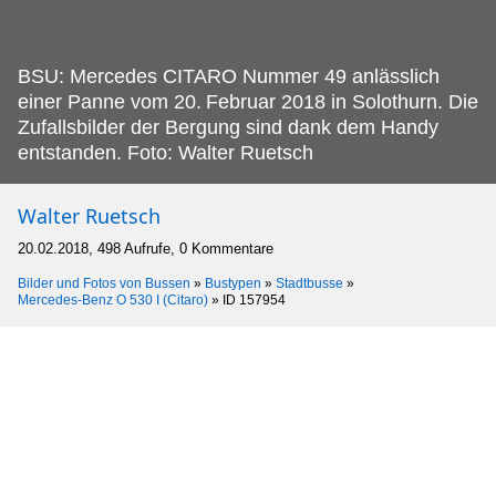
BSU: Mercedes CITARO Nummer 49 anlässlich
einer Panne vom 20.
Februar 2018 in Solothurn. Die
Zufallsbilder der Bergung sind dank dem Handy
entstanden. Foto: Walter Ruetsch
Walter Ruetsch
20.02.2018, 498 Aufrufe, 0 Kommentare
Bilder und Fotos von Bussen
»
Bustypen
»
Stadtbusse
»
Mercedes-Benz O 530 I (Citaro)
»
ID 157954