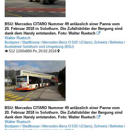
BSU: Mercedes CITARO Nummer 49 anlässlich einer Panne vom
20. Februar 2018 in Solothurn. Die Zufallsbilder der Bergung sind
dank dem Handy entstanden. Foto: Walter Ruetsch

Walter Ruetsch
Bustypen / Stadtbusse / Mercedes-Benz O 530 I (Citaro)
,
Schweiz / Betriebe /
Busbetrieb Solothurn und Umgebung (BSU)
512 1200x800 Px, 20.02.2018


BSU: Mercedes CITARO Nummer 49 anlässlich einer Panne vom
20. Februar 2018 in Solothurn. Die Zufallsbilder der Bergung sind
dank dem Handy entstanden. Foto: Walter Ruetsch

Walter Ruetsch
Bustypen / Stadtbusse / Mercedes-Benz O 530 I (Citaro)
,
Schweiz / Betriebe /