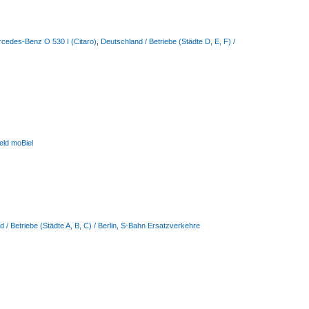
rcedes-Benz O 530 I (Citaro)
,
Deutschland / Betriebe (Städte D, E, F) /
feld moBiel
 / Betriebe (Städte A, B, C) / Berlin, S-Bahn Ersatzverkehre