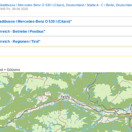
Stadtbusse / Mercedes-Benz O 530 I (Citaro)
,
Deutschland / Städte A - C / Berlin
,
Deutschland
945 Px, 08.06.2026
tadtbusse / Mercedes-Benz O 530 I (Citaro)"
rreich - Betriebe / Postbus"
reich - Regionen / Tirol"
and > Götzens