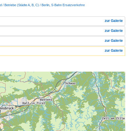
 / Betriebe (Städte A, B, C) / Berlin, S-Bahn Ersatzverkehre
zur Galerie
zur Galerie
zur Galerie
zur Galerie