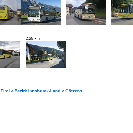
2,29 km
 Tirol > Bezirk Innsbruck-Land > Götzens