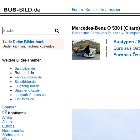
Forum
Kontakt
Impressum
Mercedes-Benz O 530 I (Citaro)
Bilder und Fotos von Bussen
»
Bustype
Bustypen / S
Lade Deine Bilder hoch!
Jeder kann mitmachen, kostenlos!
Europa / Öst
Europa / Öst
Weitere Bilder-Themen:
Bahnbilder.de
Bus-bild.de
Fahrzeugbilder.de
Schiffbilder.de
Flugzeug-bild.de
Staedte-fotos.de
Landschaftsfotos.eu
Tier-fotos.eu
Spanien
Kontinente
Afrika
Asien
Europa
Nordamerika
Südamerika