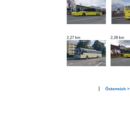
2,27 km
2,28 km
Österreich >