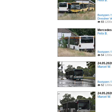
Felix B.
Bustypen / 
Dresdner V
83
1200x

Mercedes 
Felix B.
Bustypen / 
54
1200x

24.05.2020
Marcel W.
Bustypen / 
52
1200x

24.05.2020
Marcel W.