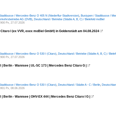
Stadtbusse / Mercedes-Benz O 405 N (Niederflur-Stadtversion)
,
Bustypen / Stadtbusse / Me
erkehrsbetriebe AG (DVB)
,
Deutschland / Betriebe (Städte A, B, C) / Bielefeld moBiel
900 Px, 27.07.2026
Citaro I (ex VVR, exex moBiel GmbH) in Goldenstädt am 04.08.2024

Stadtbusse / Mercedes-Benz O 530 I (Citaro)
,
Deutschland / Betriebe (Städte A, B, C) / Biele
900 Px, 27.07.2026
 | Berlin - Wannsee | UL-SC 173 | Mercedes Benz Citaro G |

Stadtbusse / Mercedes-Benz O 530 I (Citaro)
,
Deutschland / Städte A - C / Berlin
,
Deutschland
801 Px, 08.06.2026
 | Berlin - Wannsee | OHV-EX 444 | Mercedes Benz Citaro I G |
