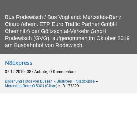
Bus Rodewisch / Bus Vogtland: Mercedes-Benz
Citaro (ehem.
ETP Euro Traffic Partner GmbH
Chemnitz) der Göltzschtal-Verkehr GmbH
Rodewisch (GVG), aufgenommen im Oktober 2019
am Busbahnhof von Rodewisch.
N8Express
07.12.2019, 387 Aufrufe, 0 Kommentare
Bilder und Fotos von Bussen
»
Bustypen
»
Stadtbusse
»
Mercedes-Benz O 530 I (Citaro)
»
ID 177829