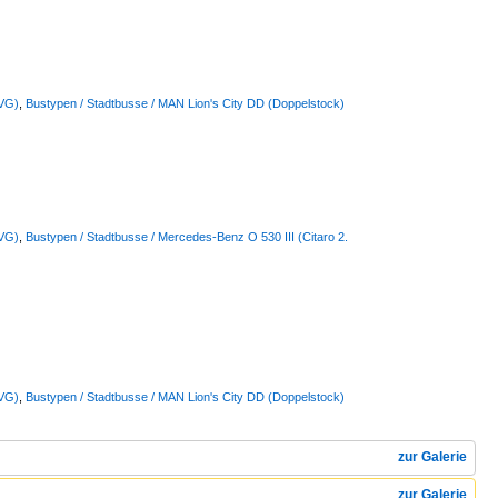
BVG)
,
Bustypen / Stadtbusse / MAN Lion's City DD (Doppelstock)
BVG)
,
Bustypen / Stadtbusse / Mercedes-Benz O 530 III (Citaro 2.
BVG)
,
Bustypen / Stadtbusse / MAN Lion's City DD (Doppelstock)
zur Galerie
zur Galerie