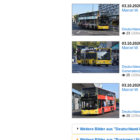
03.10.2020
Marcel W.
Deutschland 
23
1200x

03.10.2020
Marcel W.
Deutschland 
Generation)
25
1200x

03.10.2020
Marcel W.
Deutschland 
20
1200x

Weitere Bilder aus "Deutschland / 
Weitere Bilder aus "Bustypen / S