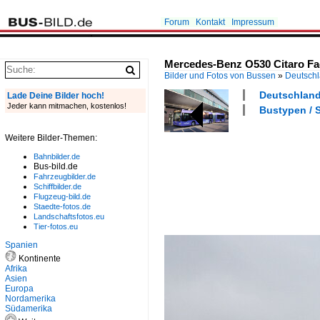
Forum
Kontakt
Impressum
Mercedes-Benz O530 Citaro Fac
Bilder und Fotos von Bussen
»
Deutsch
Deutschland 
Lade Deine Bilder hoch!
Jeder kann mitmachen, kostenlos!
Bustypen / S
Weitere Bilder-Themen:
Bahnbilder.de
Bus-bild.de
Fahrzeugbilder.de
Schiffbilder.de
Flugzeug-bild.de
Staedte-fotos.de
Landschaftsfotos.eu
Tier-fotos.eu
Spanien
Kontinente
Afrika
Asien
Europa
Nordamerika
Südamerika