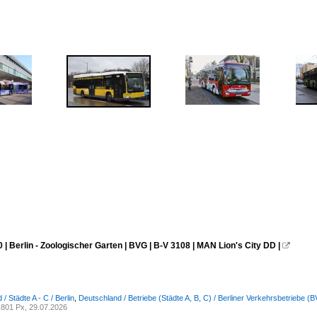
 | Berlin - Zoologischer Garten | BVG | B-V 3108 | MAN Lion's City DD |

/ Städte A - C / Berlin
,
Deutschland / Betriebe (Städte A, B, C) / Berliner Verkehrsbetriebe (
801 Px, 29.07.2026