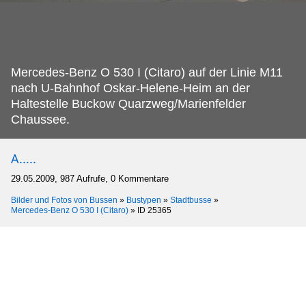
Mercedes-Benz O 530 I (Citaro) auf der Linie M11
nach U-Bahnhof Oskar-Helene-Heim an der
Haltestelle Buckow Quarzweg/Marienfelder
Chaussee.
A.....
29.05.2009, 987 Aufrufe, 0 Kommentare
Bilder und Fotos von Bussen
»
Bustypen
»
Stadtbusse
»
Mercedes-Benz O 530 I (Citaro)
»
ID 25365