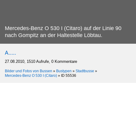
Mercedes-Benz O 530 I (Citaro) auf der Linie 90
nach Gompitz an der Haltestelle Löbtau.
A.....
27.08.2010, 1510 Aufrufe, 0 Kommentare
Bilder und Fotos von Bussen
»
Bustypen
»
Stadtbusse
»
Mercedes-Benz O 530 I (Citaro)
»
ID 55536