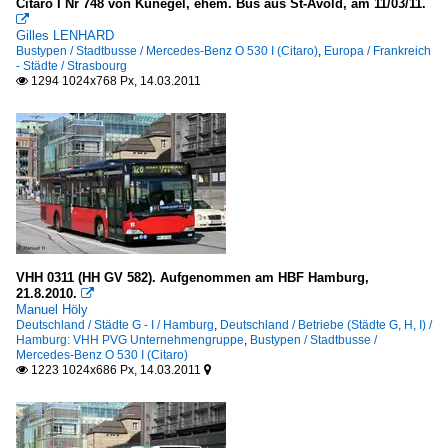
Citaro I Nr 748 von Kunegel, ehem. Bus aus St-Avold, am 11/03/11.

Gilles LENHARD
Bustypen / Stadtbusse / Mercedes-Benz O 530 I (Citaro)
,
Europa / Frankreich
- Städte / Strasbourg
1294 1024x768 Px, 14.03.2011

VHH 0311 (HH GV 582). Aufgenommen am HBF Hamburg,
21.8.2010.

Manuel Höly
Deutschland / Städte G - I / Hamburg
,
Deutschland / Betriebe (Städte G, H, I) /
Hamburg: VHH PVG Unternehmengruppe
,
Bustypen / Stadtbusse /
Mercedes-Benz O 530 I (Citaro)
1223 1024x686 Px, 14.03.2011

