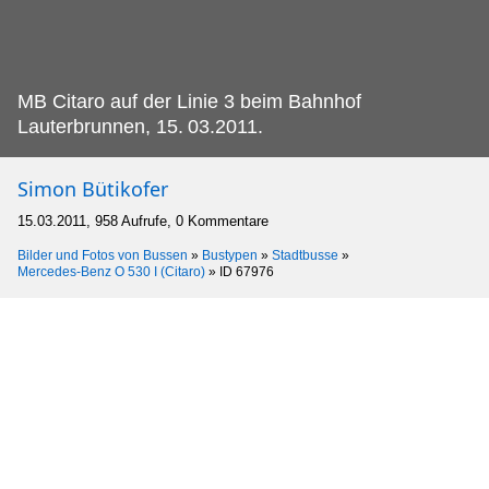
MB Citaro auf der Linie 3 beim Bahnhof
Lauterbrunnen, 15.
03.2011.
Simon Bütikofer
15.03.2011, 958 Aufrufe, 0 Kommentare
Bilder und Fotos von Bussen
»
Bustypen
»
Stadtbusse
»
Mercedes-Benz O 530 I (Citaro)
»
ID 67976