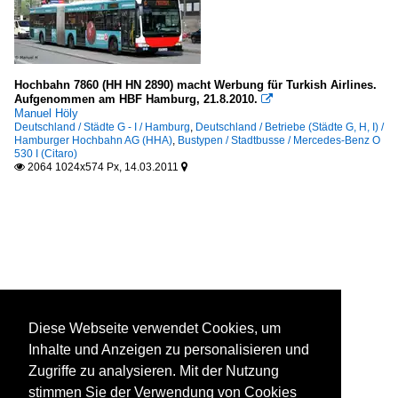
Hochbahn 7860 (HH HN 2890) macht Werbung für Turkish Airlines.
Aufgenommen am HBF Hamburg, 21.8.2010.

Manuel Höly
Deutschland / Städte G - I / Hamburg
,
Deutschland / Betriebe (Städte G, H, I) /
Hamburger Hochbahn AG (HHA)
,
Bustypen / Stadtbusse / Mercedes-Benz O
530 I (Citaro)
2064 1024x574 Px, 14.03.2011


Diese Webseite verwendet Cookies, um
Inhalte und Anzeigen zu personalisieren und
Zugriffe zu analysieren. Mit der Nutzung
stimmen Sie der Verwendung von Cookies