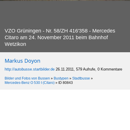
VZO Grüningen - Nr.
58/ZH 416'358 - Mercedes
Citaro am 24. November 2011 beim Bahnhof
Wetzikon
Markus Doyon
http://autobusse.startbilder.de
26.11.2011, 579 Aufrufe, 0 Kommentare
Bilder und Fotos von Bussen
»
Bustypen
»
Stadtbusse
»
Mercedes-Benz O 530 I (Citaro)
»
ID 80843