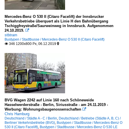
Mercedes-Benz O 530 II (Citaro Facelift) der Innsbrucker
Verkehrsbetriebe überquert als Linie H den Bahnübergang
Tschiggfreystraße/Saurweinweg in Innsbruck. Aufgenommen
24.10.2019.

stbtram
Bustypen / Stadtbusse / Mercedes-Benz O 530 II (Citaro Facelift)
346 1200x800 Px, 06.12.2019


BVG Wagen 2242 auf Linie 160 nach Schöneweide
Hasselwerderstraße - Berlin, Siriusstraße - am 24.11.2019 -
Werbung: Wohnungsbaugenossenschaften

Chris Hamburg
Deutschland / Städte A - C / Berlin
,
Deutschland / Betriebe (Städte A, B, C) /
Berliner Verkehrsbetriebe (BVG)
,
Bustypen / Stadtbusse / Mercedes-Benz O
530 II (Citaro Facelift)
,
Bustypen / Stadtbusse / Mercedes-Benz O 530 LE