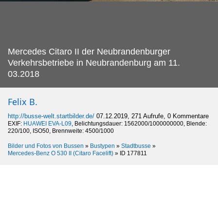
Mercedes Citaro II der Neubrandenburger
Verkehrsbetriebe in Neubrandenburg am 11.
03.2018
Felix B.
http://busse-welt.startbilder.de/
07.12.2019, 271 Aufrufe, 0 Kommentare
EXIF:
HUAWEI EVA-L09
, Belichtungsdauer: 1562000/1000000000, Blende:
220/100, ISO50, Brennweite: 4500/1000
Bilder und Fotos von Bussen
»
Bustypen
»
Stadtbusse
»
Mercedes-Benz O 530 II (Citaro Facelift)
»
ID 177811