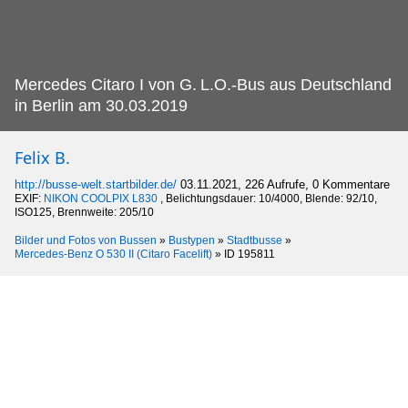
Mercedes Citaro I von G.
L.O.-Bus aus Deutschland
in Berlin am 30.03.2019
Felix B.
http://busse-welt.startbilder.de/
03.11.2021, 226 Aufrufe, 0 Kommentare
EXIF:
NIKON COOLPIX L830
, Belichtungsdauer: 10/4000, Blende: 92/10,
ISO125, Brennweite: 205/10
Bilder und Fotos von Bussen
»
Bustypen
»
Stadtbusse
»
Mercedes-Benz O 530 II (Citaro Facelift)
»
ID 195811