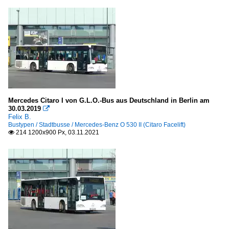
Mercedes Citaro I von G.L.O.-Bus aus Deutschland in Berlin am
30.03.2019

Felix B.
Bustypen / Stadtbusse / Mercedes-Benz O 530 II (Citaro Facelift)
214 1200x900 Px, 03.11.2021
