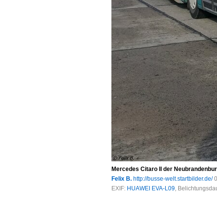
Mercedes Citaro II der Neubrandenbu
Felix B.
http://busse-welt.startbilder.de/
0
EXIF:
HUAWEI EVA-L09
, Belichtungsd