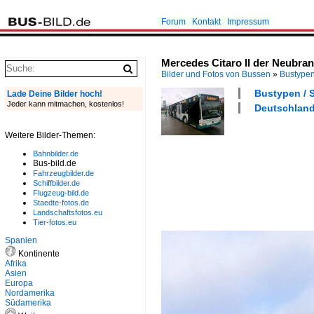
Forum
Kontakt
Impressum
Mercedes Citaro II der Neubra
Bilder und Fotos von Bussen
»
Bustype
Bustypen / S
Lade Deine Bilder hoch!
Jeder kann mitmachen, kostenlos!
Deutschland 
Weitere Bilder-Themen:
Bahnbilder.de
Bus-bild.de
Fahrzeugbilder.de
Schiffbilder.de
Flugzeug-bild.de
Staedte-fotos.de
Landschaftsfotos.eu
Tier-fotos.eu
Spanien
Kontinente
Afrika
Asien
Europa
Nordamerika
Südamerika