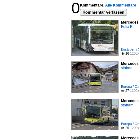
0
Kommentare,
Alle Kommentare
Kommentar verfassen
Mercedes 
Felix B.
Bustypen / 
16
1200x

Mercedes-
stbtram
Europa / Ös
27
1200x

Mercedes-
stbtram
Europa / Ös
25
1200x

Mercedes 