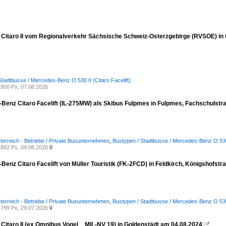
Citaro II vom Regionalverkehr Sächsische Schweiz-Osterzgebirge (RVSOE) in
Stadtbusse / Mercedes-Benz O 530 II (Citaro Facelift)
900 Px, 07.08.2026
Benz Citaro Facelift (IL-275MW) als Skibus Fulpmes in Fulpmes, Fachschulst
terreich - Betriebe / Private Busunternehmen
,
Bustypen / Stadtbusse / Mercedes-Benz O 530 I
802 Px, 04.08.2026

Benz Citaro Facelift von Müller Touristik (FK-2FCD) in Feldkirch, Königshofst
terreich - Betriebe / Private Busunternehmen
,
Bustypen / Stadtbusse / Mercedes-Benz O 530 I
799 Px, 29.07.2026

Citaro II (ex Omnibus Vogel _ MIL-NV 19) in Goldenstädt am 04.08.2024
