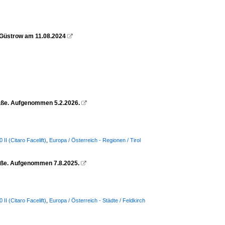
 Güstrow am 11.08.2024

raße. Aufgenommen 5.2.2026.

I (Citaro Facelift)
,
Europa / Österreich - Regionen / Tirol
raße. Aufgenommen 7.8.2025.

I (Citaro Facelift)
,
Europa / Österreich - Städte / Feldkirch