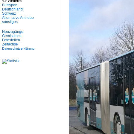
Weiteres
Bustypen
Deutschland
Schweiz
Alternative Antriebe
sonstiges
Neuzugänge
Gemischtes
Fotostellen
Zeitachse
Datenschutzerklärung