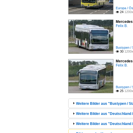
Europa / Ös
24
1200x

Mercedes 
Felix B.
Bustypen / 
30
1200x

Mercedes 
Felix B.
Bustypen / 
25
1200x

Weitere Bilder aus "Bustypen / St
Weitere Bilder aus "Deutschland /
Weitere Bilder aus "Deutschland / 