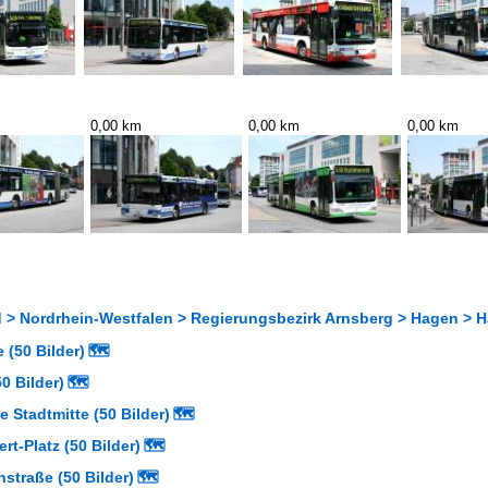
0,00 km
0,00 km
0,00 km
 > Nordrhein-Westfalen > Regierungsbezirk Arnsberg > Hagen > Ha
 (50 Bilder)
🗺
0 Bilder)
🗺
e Stadtmitte (50 Bilder)
🗺
rt-Platz (50 Bilder)
🗺
straße (50 Bilder)
🗺