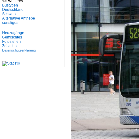
Weiteres
Bustypen
Deutschland
Schweiz
Alternative Antriebe
sonstiges
Neuzugänge
Gemischtes
Fotostellen
Zeitachse
Datenschutzerklärung