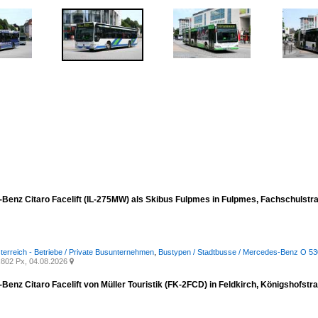
Benz Citaro Facelift (IL-275MW) als Skibus Fulpmes in Fulpmes, Fachschulst
terreich - Betriebe / Private Busunternehmen
,
Bustypen / Stadtbusse / Mercedes-Benz O 530 I
802 Px, 04.08.2026

Benz Citaro Facelift von Müller Touristik (FK-2FCD) in Feldkirch, Königshofst