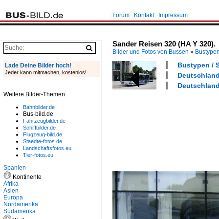
Forum
Kontakt
Impressum
Sander Reisen 320 (HA Y 320).
Bilder und Fotos von Bussen
»
Bustype
Bustypen / S
Lade Deine Bilder hoch!
Jeder kann mitmachen, kostenlos!
Deutschland 
Deutschland 
Weitere Bilder-Themen:
Bahnbilder.de
Bus-bild.de
Fahrzeugbilder.de
Schiffbilder.de
Flugzeug-bild.de
Staedte-fotos.de
Landschaftsfotos.eu
Tier-fotos.eu
Spanien
Kontinente
Afrika
Asien
Europa
Nordamerika
Südamerika