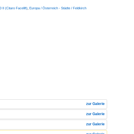
I (Citaro Facelift)
,
Europa / Österreich - Städte / Feldkirch
zur Galerie
zur Galerie
zur Galerie