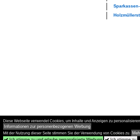
Sparkassen-K
Holzmüllerst
Diese Webseite verwendet Cookies, um Inhalte und Anzeigen zu personalisieren 
Informationen zur personenbezogenen Werbung
Mehr
Mit der Nutzung dieser Seite stimmen Sie der Verwendung von Cookies zu.
Ich stimme zu und erlaube personalisierte Werbung
Ich stimme zu

