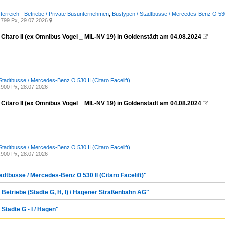
terreich - Betriebe / Private Busunternehmen
,
Bustypen / Stadtbusse / Mercedes-Benz O 530 I
799 Px, 29.07.2026

Citaro II (ex Omnibus Vogel _ MIL-NV 19) in Goldenstädt am 04.08.2024

Stadtbusse / Mercedes-Benz O 530 II (Citaro Facelift)
900 Px, 28.07.2026
Citaro II (ex Omnibus Vogel _ MIL-NV 19) in Goldenstädt am 04.08.2024

Stadtbusse / Mercedes-Benz O 530 II (Citaro Facelift)
900 Px, 28.07.2026
adtbusse / Mercedes-Benz O 530 II (Citaro Facelift)"
 Betriebe (Städte G, H, I) / Hagener Straßenbahn AG"
Städte G - I / Hagen"