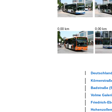
0,00 km
0,00 km
Deutschland
Körnerstraße
Badstraße (5
Volme Galeri
Friedrich-Ebe
Hohenzollern