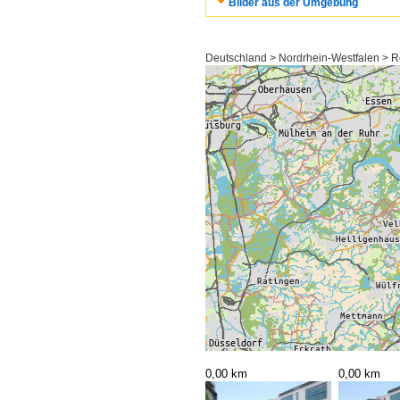
Bilder aus der Umgebung
Deutschland > Nordrhein-Westfalen > Re
0,00 km
0,00 km