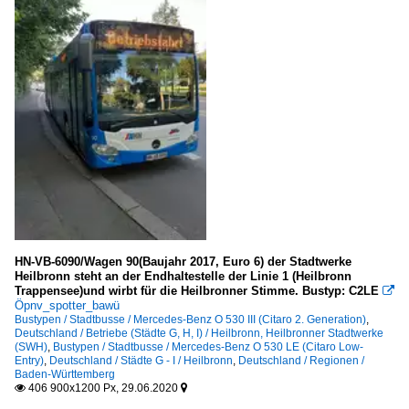
HN-VB-6090/Wagen 90(Baujahr 2017, Euro 6) der Stadtwerke
Heilbronn steht an der Endhaltestelle der Linie 1 (Heilbronn
Trappensee)und wirbt für die Heilbronner Stimme. Bustyp: C2LE

Öpnv_spotter_bawü
Bustypen / Stadtbusse / Mercedes-Benz O 530 III (Citaro 2. Generation)
,
Deutschland / Betriebe (Städte G, H, I) / Heilbronn, Heilbronner Stadtwerke
(SWH)
,
Bustypen / Stadtbusse / Mercedes-Benz O 530 LE (Citaro Low-
Entry)
,
Deutschland / Städte G - I / Heilbronn
,
Deutschland / Regionen /
Baden-Württemberg
406 900x1200 Px, 29.06.2020

