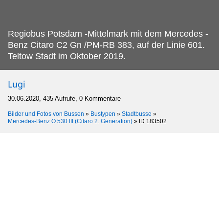
Regiobus Potsdam -Mittelmark mit dem Mercedes -
Benz Citaro C2 Gn /PM-RB 383, auf der Linie 601.
Teltow Stadt im Oktober 2019.
Lugi
30.06.2020, 435 Aufrufe, 0 Kommentare
Bilder und Fotos von Bussen
»
Bustypen
»
Stadtbusse
»
Mercedes-Benz O 530 III (Citaro 2. Generation)
»
ID 183502