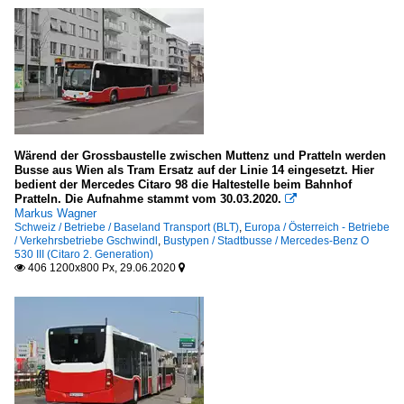
Wärend der Grossbaustelle zwischen Muttenz und Pratteln werden
Busse aus Wien als Tram Ersatz auf der Linie 14 eingesetzt. Hier
bedient der Mercedes Citaro 98 die Haltestelle beim Bahnhof
Pratteln. Die Aufnahme stammt vom 30.03.2020.

Markus Wagner
Schweiz / Betriebe / Baseland Transport (BLT)
,
Europa / Österreich - Betriebe
/ Verkehrsbetriebe Gschwindl
,
Bustypen / Stadtbusse / Mercedes-Benz O
530 III (Citaro 2. Generation)
406 1200x800 Px, 29.06.2020

