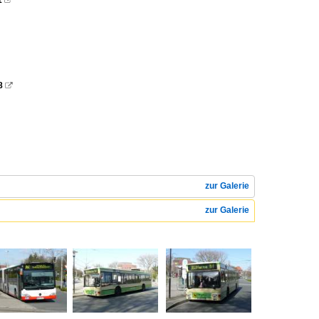
1

8

zur Galerie
zur Galerie