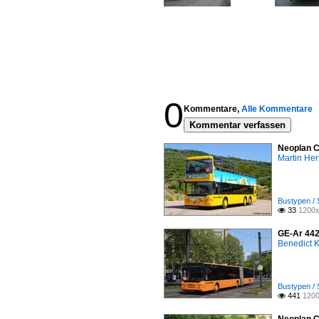
0
Kommentare,
Alle Kommentare
Kommentar verfassen
Neoplan C
Martin Her
Bustypen / 
33
1200x

GE-Ar 442
Benedict K
Bustypen / 
441
1200
