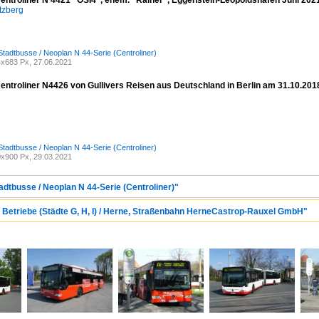
entroliner N 4421 "OSI4", ehem. "Rainer", Eggenstein-Leopoldshafen Juni 202
tzberg
Stadtbusse / Neoplan N 44-Serie (Centroliner)
x683 Px, 27.06.2021
entroliner N4426 von Gullivers Reisen aus Deutschland in Berlin am 31.10.201
Stadtbusse / Neoplan N 44-Serie (Centroliner)
x900 Px, 29.03.2021
adtbusse / Neoplan N 44-Serie (Centroliner)"
/ Betriebe (Städte G, H, I) / Herne, Straßenbahn HerneCastrop-Rauxel GmbH"