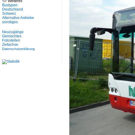
Weiteres
Bustypen
Deutschland
Schweiz
Alternative Antriebe
sonstiges
Neuzugänge
Gemischtes
Fotostellen
Zeitachse
Datenschutzerklärung