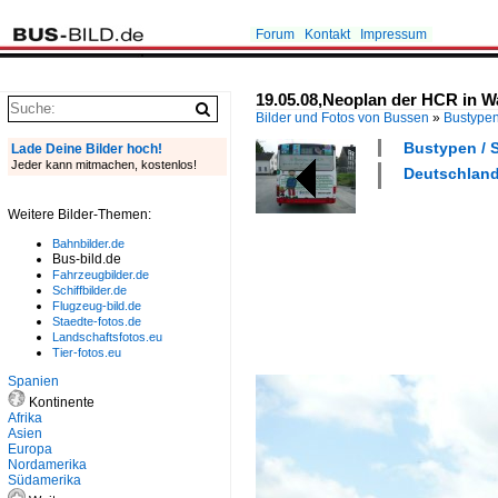
Forum
Kontakt
Impressum
19.05.08,Neoplan der HCR in 
Bilder und Fotos von Bussen
»
Bustype
Bustypen / S
Lade Deine Bilder hoch!
Jeder kann mitmachen, kostenlos!
Deutschland 
Weitere Bilder-Themen:
Bahnbilder.de
Bus-bild.de
Fahrzeugbilder.de
Schiffbilder.de
Flugzeug-bild.de
Staedte-fotos.de
Landschaftsfotos.eu
Tier-fotos.eu
Spanien
Kontinente
Afrika
Asien
Europa
Nordamerika
Südamerika