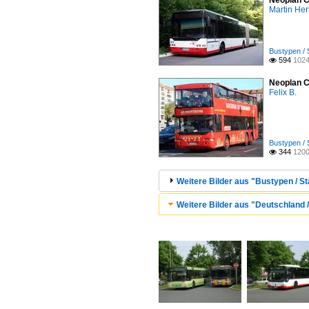
Neoplan C
Martin Her
Bustypen / 
594
1024

Neoplan C
Felix B.
Bustypen / 
344
1200

Weitere Bilder aus "Bustypen / St
Weitere Bilder aus "Deutschland 