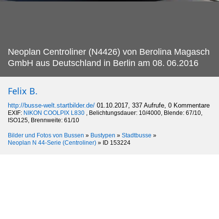
Neoplan Centroliner (N4426) von Berolina Magasch
GmbH aus Deutschland in Berlin am 08.
06.2016
Felix B.
http://busse-welt.startbilder.de/
01.10.2017, 337 Aufrufe, 0 Kommentare
EXIF:
NIKON COOLPIX L830
, Belichtungsdauer: 10/4000, Blende: 67/10,
ISO125, Brennweite: 61/10
Bilder und Fotos von Bussen
»
Bustypen
»
Stadtbusse
»
Neoplan N 44-Serie (Centroliner)
»
ID 153224