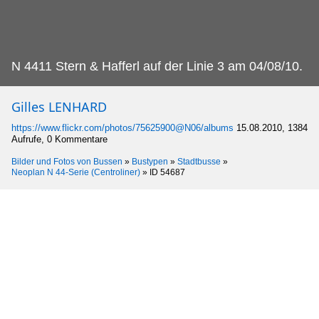
N 4411 Stern & Hafferl auf der Linie 3 am 04/08/10.
Gilles LENHARD
https://www.flickr.com/photos/75625900@N06/albums
15.08.2010, 1384
Aufrufe, 0 Kommentare
Bilder und Fotos von Bussen
»
Bustypen
»
Stadtbusse
»
Neoplan N 44-Serie (Centroliner)
»
ID 54687