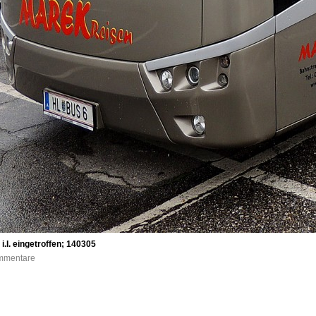
.I. eingetroffen; 140305
ommentare