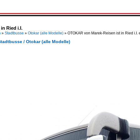
 Ried i.I.
n
»
Stadtbusse
»
Otokar (alle Modelle)
»
OTOKAR von Marek-Reisen ist in Ried i.I. 
tadtbusse / Otokar (alle Modelle)