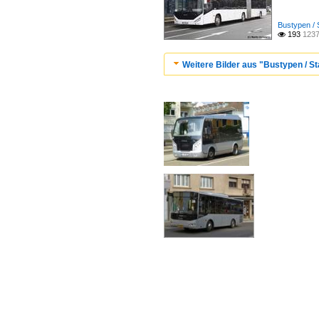
Bustypen / 
193
1237

Weitere Bilder aus "Bustypen / St