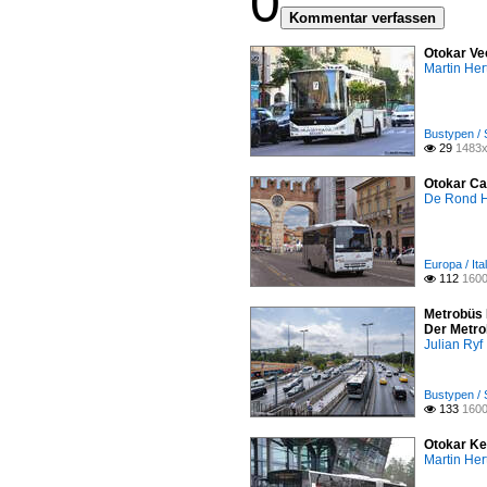
0
Kommentar verfassen
Otokar Ve
Martin Her
Bustypen / 
29
1483x

Otokar Ca
De Rond H
Europa / Ita
112
1600

Metrobüs I
Der Metrob
Julian Ryf
Bustypen / 
133
1600

Otokar Ke
Martin Her