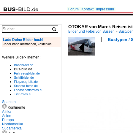
Forum
Kontakt
Impressum
OTOKAR von Marek-Reisen ist in
Bilder und Fotos von Bussen
»
Bustype
Bustypen / S
Lade Deine Bilder hoch!
Jeder kann mitmachen, kostenlos!
Weitere Bilder-Themen:
Bahnbilder.de
Bus-bild.de
Fahrzeugbilder.de
Schiffbilder.de
Flugzeug-bild.de
Staedte-fotos.de
Landschaftsfotos.eu
Tier-fotos.eu
Spanien
Kontinente
Afrika
Asien
Europa
Nordamerika
Südamerika