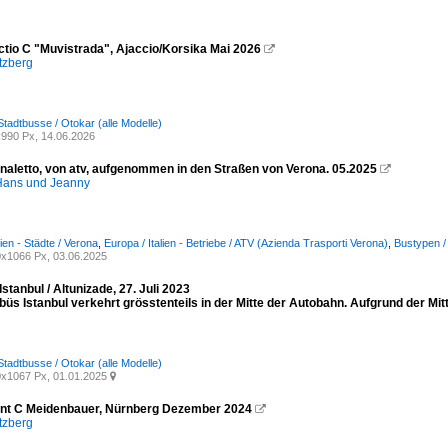
ctio C "Muvistrada", Ajaccio/Korsika Mai 2026

tzberg
Stadtbusse / Otokar (alle Modelle)
990 Px, 14.06.2026
naletto, von atv, aufgenommen in den Straßen von Verona. 05.2025

ans und Jeanny
lien - Städte / Verona
,
Europa / Italien - Betriebe / ATV (Azienda Trasporti Verona)
,
Bustypen / 
x1066 Px, 03.06.2025
stanbul / Altunizade, 27. Juli 2023
üs Istanbul verkehrt grösstenteils in der Mitte der Autobahn. Aufgrund der Mi
Stadtbusse / Otokar (alle Modelle)
x1067 Px, 01.01.2025

nt C Meidenbauer, Nürnberg Dezember 2024

tzberg