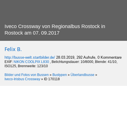
Iveco Crossway von Regionalbus Rostock in
Rostock am 07.
09.2017
Felix B.
http://busse-welt.startbilder.de/
28.03.2019, 292 Aufrufe, 0 Kommentare
EXIF:
NIKON COOLPIX L830
, Belichtungsdauer: 10/8000, Blende: 41/10,
ISO125, Brennweite: 123/10
Bilder und Fotos von Bussen
»
Bustypen
»
Überlandbusse
»
Iveco-Irisbus Crossway
»
ID 170118