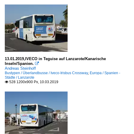
13.01.2019,IVECO in Teguise auf Lanzarote/Kanarische
Inseln/Spanien.

Andreas Steinhoff
Bustypen / Überlandbusse / Iveco-Irisbus Crossway
,
Europa / Spanien -
Städte / Lanzarote
528 1200x900 Px, 10.03.2019
