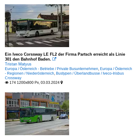
Ein Iveco Corssway LE FL2 der Firma Partsch erreicht als Linie
301 den Bahnhof Baden.

Tristan Matyus
Europa / Österreich - Betriebe / Private Busunternehmen
,
Europa / Österreich
- Regionen / Niederösterreich
,
Bustypen / Überlandbusse / Iveco-Irisbus
Crossway
174 1200x800 Px, 03.03.2024

