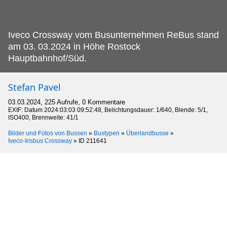
Iveco Crossway vom Busunternehmen ReBus stand
am 03.
03.2024 in Höhe Rostock
Hauptbahnhof/Süd.
Stefan Pavel
03.03.2024, 225 Aufrufe, 0 Kommentare
EXIF: Datum 2024:03:03 09:52:48, Belichtungsdauer: 1/640, Blende: 5/1,
ISO400, Brennweite: 41/1
Bilder und Fotos von Bussen
»
Bustypen
»
Überlandbusse
»
Iveco-Irisbus Crossway
»
ID 211641