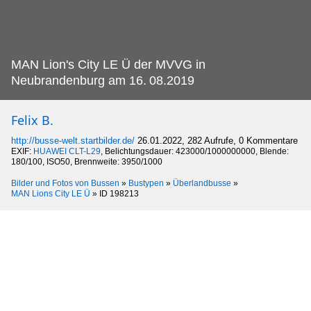
MAN Lion's City LE Ü der MVVG in
Neubrandenburg am 16.
08.2019
Felix B.
http://busse-welt.startbilder.de/
26.01.2022, 282 Aufrufe, 0 Kommentare
EXIF:
HUAWEI CLT-L29
, Belichtungsdauer: 423000/1000000000, Blende:
180/100, ISO50, Brennweite: 3950/1000
Bilder und Fotos von Bussen
»
Bustypen
»
Überlandbusse
»
MAN Lions City LE Ü
»
ID 198213