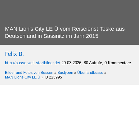
MAN Lion's City LE Ü vom Reiseienst Teske aus
Deutschland in Sassnitz im Jahr 2015
Felix B.
http://busse-welt.startbilder.de/
29.03.2026, 80 Aufrufe, 0 Kommentare
Bilder und Fotos von Bussen
»
Bustypen
»
Überlandbusse
»
MAN Lions City LE Ü
»
ID 223995