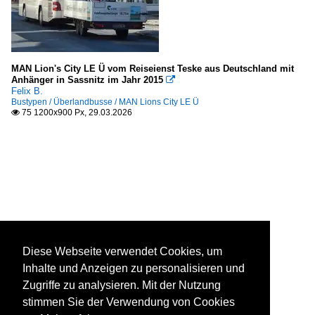
MAN Lion's City LE Ü vom Reiseienst Teske aus Deutschland mit
Anhänger in Sassnitz im Jahr 2015

Felix B.
Bustypen / Überlandbusse / MAN Lions City LE Ü
75 1200x900 Px, 29.03.2026

Diese Webseite verwendet Cookies, um
Inhalte und Anzeigen zu personalisieren und
Zugriffe zu analysieren. Mit der Nutzung
stimmen Sie der Verwendung von Cookies