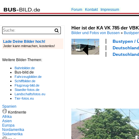
Forum
Kontakt
Impressum
Hier ist der KA VK 785 der VBK
Bilder und Fotos von Bussen
»
Bustype
Bustypen / Ü
Lade Deine Bilder hoch!
Jeder kann mitmachen, kostenlos!
Deutschland 
Deutschland 
Weitere Bilder-Themen:
Bahnbilder.de
Bus-bild.de
Fahrzeugbilder.de
Schiffbilder.de
Flugzeug-bild.de
Staedte-fotos.de
Landschaftsfotos.eu
Tier-fotos.eu
Spanien
Kontinente
Afrika
Asien
Europa
Nordamerika
Südamerika