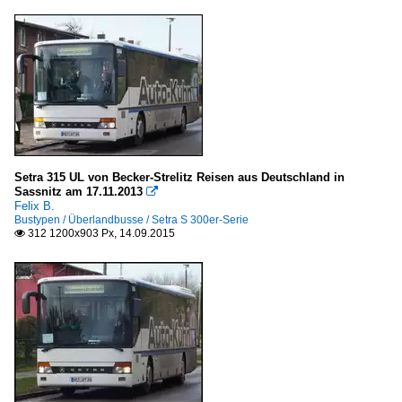
Setra 315 UL von Becker-Strelitz Reisen aus Deutschland in
Sassnitz am 17.11.2013

Felix B.
Bustypen / Überlandbusse / Setra S 300er-Serie
312 1200x903 Px, 14.09.2015
