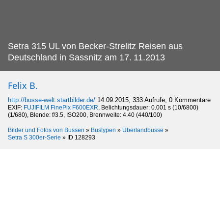
Setra 315 UL von Becker-Strelitz Reisen aus
Deutschland in Sassnitz am 17.
11.2013
Felix B.
http://busse-welt.startbilder.de/
14.09.2015, 333 Aufrufe, 0 Kommentare
EXIF:
FUJIFILM FinePix F600EXR
, Belichtungsdauer: 0.001 s (10/6800)
(1/680), Blende: f/3.5, ISO200, Brennweite: 4.40 (440/100)
Bilder und Fotos von Bussen
»
Bustypen
»
Überlandbusse
»
Setra S 300er-Serie
»
ID 128293