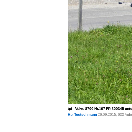
tpf - Volvo 8700 Nr.107 FR 300345 u
Hp. Teutschmann
26.09.2015, 633 Auf