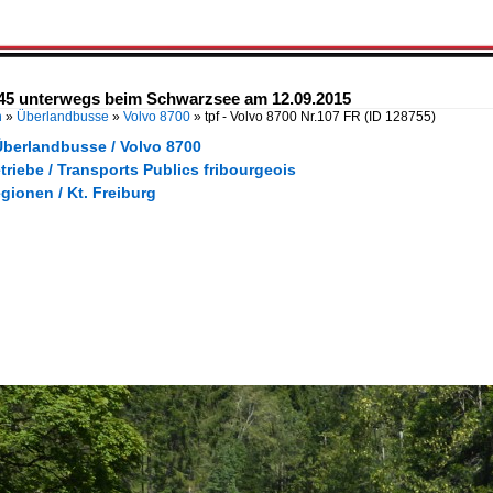
0345 unterwegs beim Schwarzsee am 12.09.2015
n
»
Überlandbusse
»
Volvo 8700
»
tpf - Volvo 8700 Nr.107 FR
(ID 128755)
Überlandbusse / Volvo 8700
triebe / Transports Publics fribourgeois
gionen / Kt. Freiburg