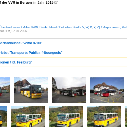
0 der VVR in Bergen im Jahr 2015

Überlandbusse / Volvo 8700
,
Deutschland / Betriebe (Städte V, W, X, Y, Z) / Vorpommern, 
900 Px, 02.04.2026
berlandbusse / Volvo 8700"
riebe / Transports Publics fribourgeois"
ionen / Kt. Freiburg"