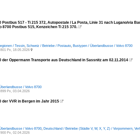
 Postbus 517 - Ti 215 372, Autopostale / La Posta, Linie 31 nach Lugano/via Ba
vo 8700 Postbus 515, Kenzeichen Ti 215 370.

egionen / Tessin
,
Schweiz / Betriebe / Postauto
,
Bustypen / Überlandbusse / Volvo 8700
801 Px, 18.05.2026

0 der Oppermann Transporte aus Deutschland in Sassnitz am 02.11.2014

Überlandbusse / Volvo 8700
899 Px, 03.04.2026
0 der VVR in Bergen im Jahr 2015

Überlandbusse / Volvo 8700
,
Deutschland / Betriebe (Städte V, W, X, Y, Z) / Vorpommern, 
900 Px, 02.04.2026