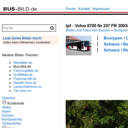
Forum
Kontakt
Impressum
tpf - Volvo 8700 Nr.107 FR 30
Bilder und Fotos von Bussen
»
Bustype
Bustypen / 
Lade Deine Bilder hoch!
Jeder kann mitmachen, kostenlos!
Schweiz / Be
Schweiz / Re
Weitere Bilder-Themen:
Bahnbilder.de
Bus-bild.de
Fahrzeugbilder.de
Schiffbilder.de
Flugzeug-bild.de
Staedte-fotos.de
Landschaftsfotos.eu
Tier-fotos.eu
Spanien
Kontinente
Afrika
Asien
Europa
Nordamerika
Südamerika