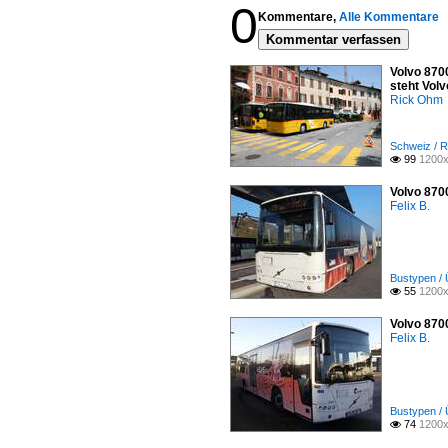
0
Kommentare,
Alle Kommentare
Kommentar verfassen
Volvo 8700
steht Vol
Rick Ohm
Schweiz / R
99
1200x

Volvo 870
Felix B.
Bustypen / 
55
1200x

Volvo 870
Felix B.
Bustypen / 
74
1200x
