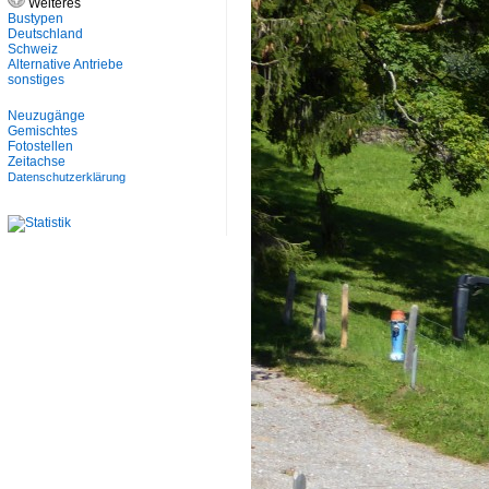
Weiteres
Bustypen
Deutschland
Schweiz
Alternative Antriebe
sonstiges
Neuzugänge
Gemischtes
Fotostellen
Zeitachse
Datenschutzerklärung