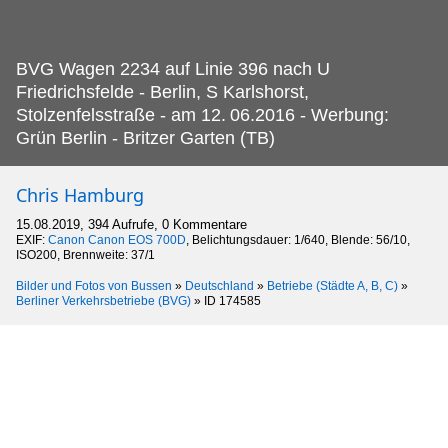
BVG Wagen 2234 auf Linie 396 nach U
Friedrichsfelde - Berlin, S Karlshorst,
Stolzenfelsstraße - am 12.
06.2016 - Werbung:
Grün Berlin - Britzer Garten (TB)
Chris Hamburg
15.08.2019, 394 Aufrufe, 0 Kommentare
EXIF:
Canon Canon EOS 700D
, Belichtungsdauer: 1/640, Blende: 56/10,
ISO200, Brennweite: 37/1
Bilder und Fotos von Bussen
»
Deutschland
»
Betriebe (Städte A, B, C)
»
Berliner Verkehrsbetriebe (BVG)
»
ID 174585