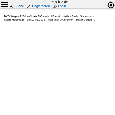
bus-bild.de
Suche
Registrieren
Login
BVG Wagen 2234 auf Linie 396 nach U Friedrichsfelde - Berlin, S Karlshorst,
Stolzenfelsstraße - am 12.06.2016 - Werbung: Grün Berlin - Britzer Garten ...