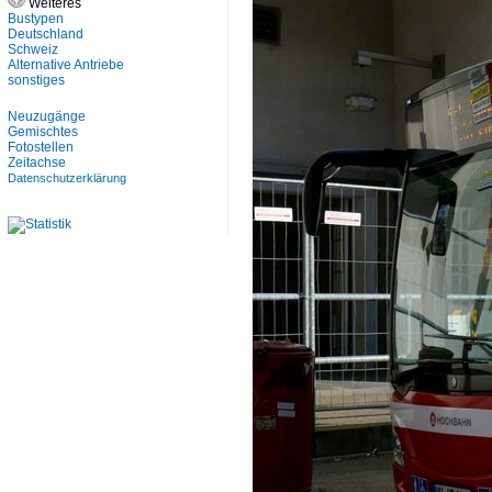
Weiteres
Bustypen
Deutschland
Schweiz
Alternative Antriebe
sonstiges
Neuzugänge
Gemischtes
Fotostellen
Zeitachse
Datenschutzerklärung