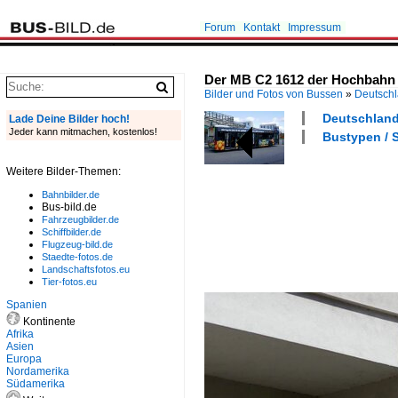
Forum
Kontakt
Impressum
Der MB C2 1612 der Hochbahn a
Bilder und Fotos von Bussen
»
Deutsch
Deutschland
Lade Deine Bilder hoch!
Jeder kann mitmachen, kostenlos!
Bustypen / S
Weitere Bilder-Themen:
Bahnbilder.de
Bus-bild.de
Fahrzeugbilder.de
Schiffbilder.de
Flugzeug-bild.de
Staedte-fotos.de
Landschaftsfotos.eu
Tier-fotos.eu
Spanien
Kontinente
Afrika
Asien
Europa
Nordamerika
Südamerika