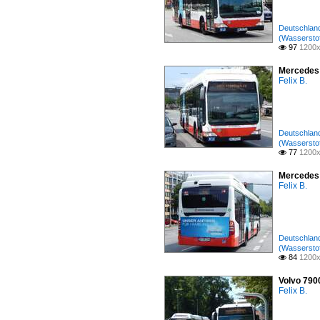
Deutschland
(Wasserstof
97
1200x

Mercedes 
Felix B.
Deutschland
(Wasserstof
77
1200x

Mercedes 
Felix B.
Deutschland
(Wasserstof
84
1200x

Volvo 790
Felix B.