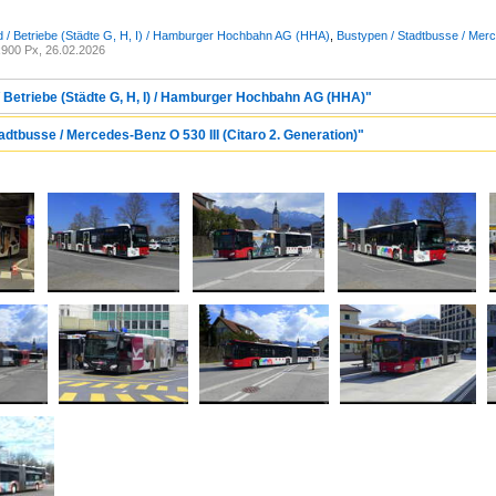
 / Betriebe (Städte G, H, I) / Hamburger Hochbahn AG (HHA)
,
Bustypen / Stadtbusse / Merce
900 Px, 26.02.2026
/ Betriebe (Städte G, H, I) / Hamburger Hochbahn AG (HHA)"
adtbusse / Mercedes-Benz O 530 III (Citaro 2. Generation)"